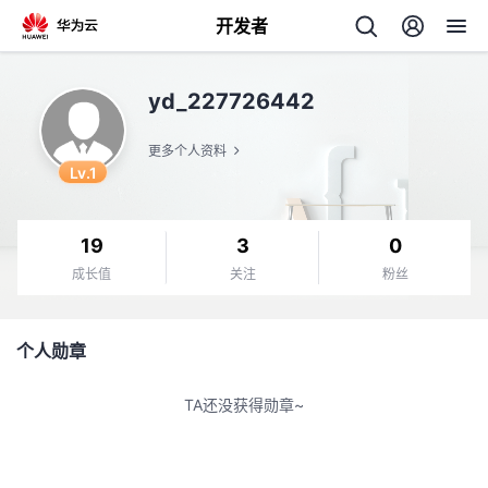
开发者
返
yd_227726442
回
更多个人资料
Lv.1
19
3
0
个
成长值
关注
粉丝
我
人
个人勋章
的
主
TA还没获得勋章~
开
页
发