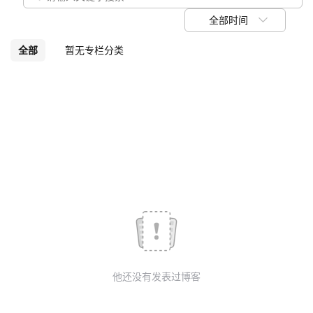
我
注
的
开
全部时间
的
Programs
发
全部
暂无专栏分类
支
者
持
学
我
堂
的
我
我
技
的
的
我
术
云
课
的
我
他还没有发表过博客
支
声
程
认
的
我