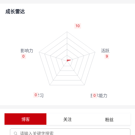
者
成长雷达
我
10
的
我
博
的
我
0
9
客
论
的
我
坛
圈
的
我
0
0
子
直
的
我
我
播
活
的
博客
关注
粉丝
我
动
关
的