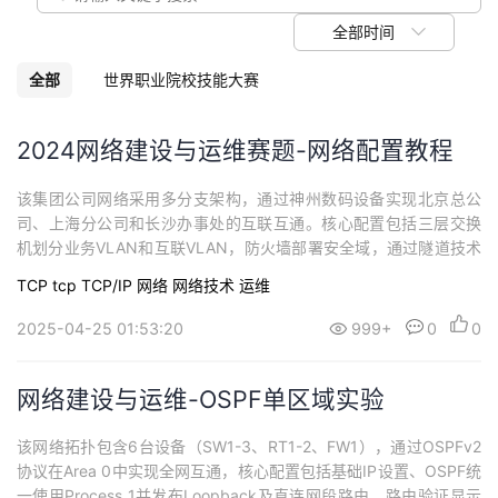
我
注
的
开
全部时间
的
Programs
发
全部
世界职业院校技能大赛
支
者
2024网络建设与运维赛题-网络配置教程
持
学
该集团公司网络采用多分支架构，通过神州数码设备实现北京总公
司、上海分公司和长沙办事处的互联互通。核心配置包括三层交换
我
堂
机划分业务VLAN和互联VLAN，防火墙部署安全域，通过隧道技术
建立跨地域连接，无线控制器管理AP实现无线覆盖。全网采用标准
TCP
tcp
TCP/IP
网络
网络技术
运维
的
我
化IP规划，实现办公网络、互联网接入及分支安全互联。
我
2025-04-25 01:53:20
999+
0
0
技
的
的
我
网络建设与运维-OSPF单区域实验
术
云
课
的
我
该网络拓扑包含6台设备（SW1-3、RT1-2、FW1），通过OSPFv2
支
声
程
认
的
我
协议在Area 0中实现全网互通，核心配置包括基础IP设置、OSPF统
一使用Process 1并发布Loopback及直连网段路由，路由验证显示