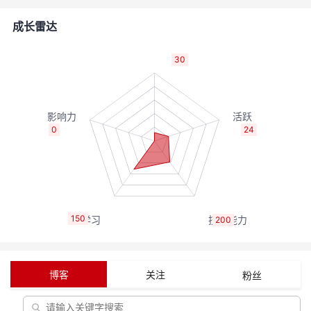
者
成长雷达
我
30
的
我
博
的
我
0
24
客
论
的
我
坛
圈
的
我
150
200
子
直
的
我
我
播
活
的
博客
关注
粉丝
我
动
关
的