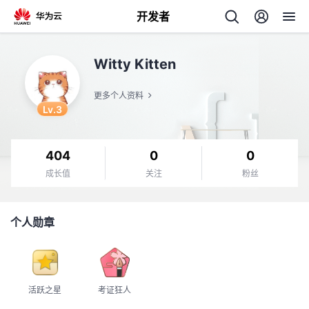
开发者
返
Witty Kitten
回
更多个人资料
Lv.3
404
0
0
个
成长值
关注
粉丝
我
人
个人勋章
的
主
开
页
活跃之星
考证狂人
发