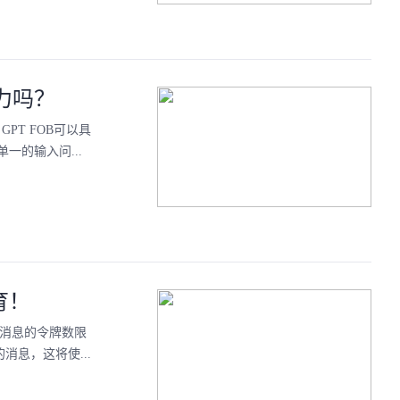
力吗？
T FOB可以具
的输入问...
育！
条消息的令牌数限
消息，这将使...