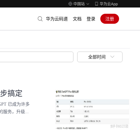
中国站
华为云App
华为云码道
文档
登录
注册
全部时间
一步搞定
tGPT 已成为许多
务，升级...