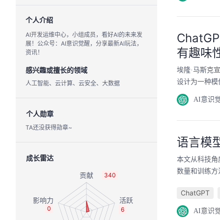
个人介绍
AI开发运维中心，小组成员，看好AI的未来发
Chat
展！公众号：AI意识觉醒，分享最新AI玩法，
有趣味
资讯！
感兴趣或擅长的领域
埃隆·马斯克宣
设计为一种模
人工智能、云计算、云安全、大数据
AI意识
个人勋章
TA还没获得勋章~
语言模型
成长雷达
本文从科技角度
数量和训练方
340
ChatGPT
0
6
AI意识