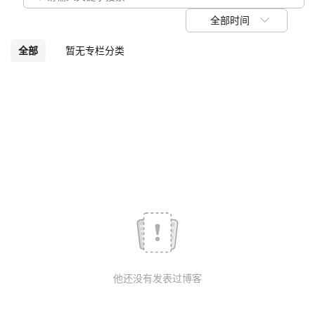
议
注
验
收
全部时间
藏
全部
暂无专栏分类
他还没有发表过博客