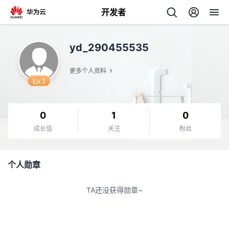
开发者
返
yd_290455535
回
更多个人资料
Lv.1
0
1
0
个
成长值
关注
粉丝
我
人
个人勋章
我
的
主
TA还没获得勋章~
我
的
开
页
我
的
开
发