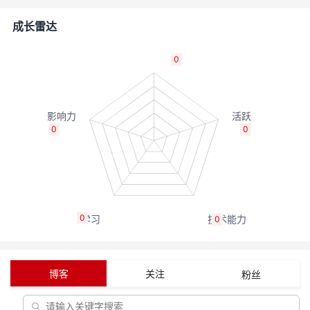
的
Programs
发
者
成长雷达
支
者
我
0
持
学
的
我
我
堂
博
的
我
0
0
的
我
客
论
的
我
我
技
的
坛
圈
的
我
的
我
0
0
术
云
子
直
的
我
课
的
我
支
声
播
活
的
程
认
的
我
博客
关注
粉丝
持
建
动
关
证
实
的