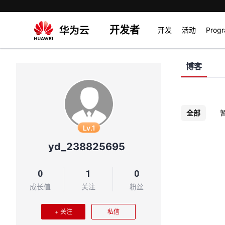
开发者
开发
活动
Prog
博客
全部
Lv.1
yd_238825695
0
1
0
成长值
关注
粉丝
+ 关注
私信