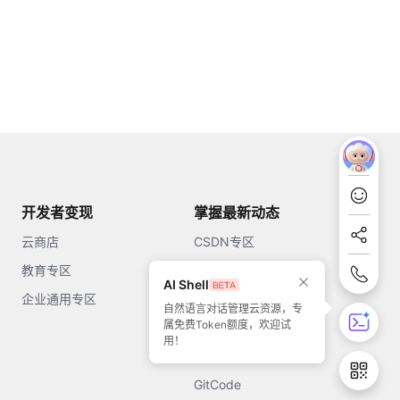
开发者变现
掌握最新动态
云商店
CSDN专区
教育专区
知乎
AI Shell
企业通用专区
开源中国
自然语言对话管理云资源，专
属免费Token额度，欢迎试
51CTO
用！
今日头条
GitCode