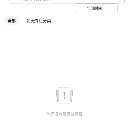
我
注
的
开
全部时间
的
Programs
发
全部
暂无专栏分类
支
者
持
学
我
堂
的
我
我
技
的
的
我
术
云
课
的
我
他还没有发表过博客
支
声
程
认
的
我