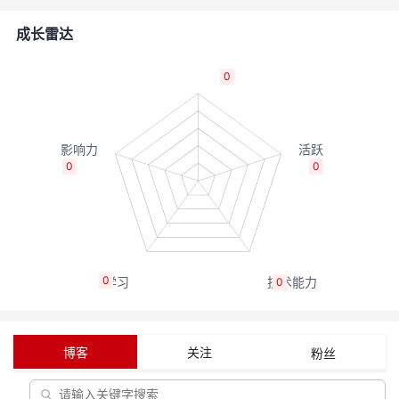
者
成长雷达
我
0
的
我
博
的
我
0
0
客
论
的
我
坛
圈
的
我
0
0
子
直
的
我
我
播
活
的
博客
关注
粉丝
我
动
关
的