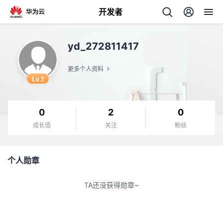
开发者
返
yd_272811417
回
更多个人资料
Lv.1
0
2
0
个
成长值
关注
粉丝
我
人
个人勋章
的
主
TA还没获得勋章~
开
页
发