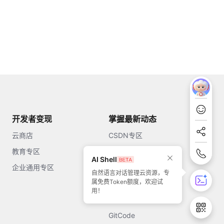
开发者变现
掌握最新动态
云商店
CSDN专区
教育专区
知乎
AI Shell
企业通用专区
开源中国
自然语言对话管理云资源，专
属免费Token额度，欢迎试
51CTO
用！
今日头条
GitCode