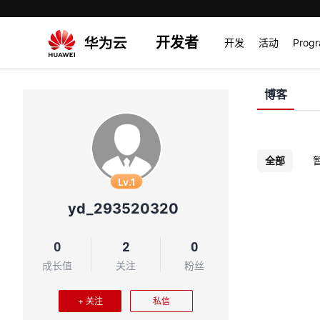
开发者
开发
活动
Prog
博客
全部
Lv.1
yd_293520320
0
2
0
成长值
关注
粉丝
+ 关注
私信