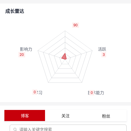
者
成长雷达
我
90
的
我
博
的
我
20
3
客
论
的
我
坛
圈
的
我
0
0
子
直
的
我
我
播
活
的
博客
关注
粉丝
我
动
关
的