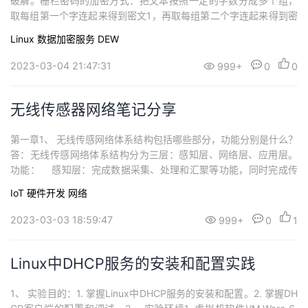
破解。栅栏密码的加密方式：把文本按照一定的字数分成多个组，
持
建
证
实
的
取每组第一个字连起来得到密文1，再取每组第二个字连起来得到密
文2……最后把密文1、密文2……连成整段密文。（一）矩形对角线
议
Linux
数据加密服务 DEW
验
收
法长: M(6-12)宽:N(3-6)按对角线排列明文:按行生成密文。def cry
pto(): plain = input('请输入明文：') ...
2023-03-04 21:47:31
999+
0
0
藏
无线传感器网络笔记分享
第一章1、 无线传感网络体系结构包括哪些部分，功能分别是什么？
答：无线传感网络体系结构分为三层：感知层、网络层、应用层。
功能： 感知层：完成数据采集、处理和汇聚等功能，同时完成传
感节点、路由节点和传感器网络网关的通信和控制管理功能。网络
IoT
硬件开发
网络
层：网络层完成感知数据到应用服务系统的传输，不需要你对感知
数据处理应用层：利用感知数据为用户提供服务。2.简单叙述WSN
2023-03-03 18:59:47
999+
0
1
和Ad-hoc网络、传统无线宽带...
Linux中DHCP服务的安装和配置实践
1、 实验目的：1. 掌握Linux中DHCP服务的安装和配置。2. 掌握DH