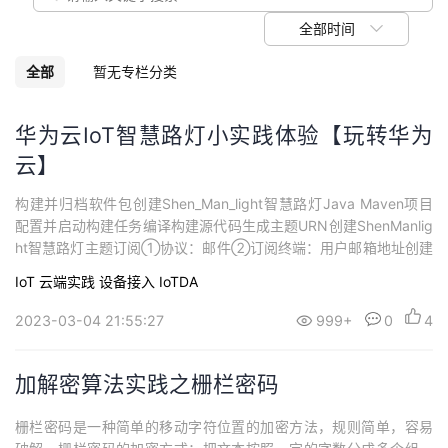
我
注
的
开
全部时间
的
Programs
发
全部
暂无专栏分类
支
者
华为云IoT智慧路灯小实践体验【玩转华为
云】
持
学
构建并归档软件包创建Shen_Man_light智慧路灯Java Maven项目
我
堂
配置并启动构建任务编译构建源代码生成主题URN创建ShenManlig
ht智慧路灯主题订阅①协议：邮件②订阅终端：用户邮箱地址创建
的
我
我
弹性云服务器 ECS创建创建名为ShenMan的弹性云服务器1vCPUs|
IoT
云端实践
设备接入 IoTDA
1 GiB Ubuntu 16.04 server 64bit在本地Xshell中登录创建好的She
技
的
nMan的...
的
我
2023-03-04 21:55:27
999+
0
4
术
云
课
的
我
加解密算法实践之栅栏密码
支
声
程
认
的
我
栅栏密码是一种简单的移动字符位置的加密方法，规则简单，容易