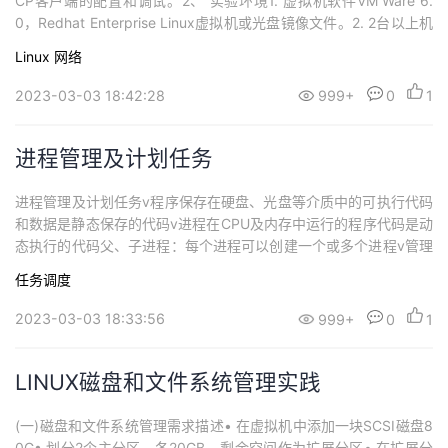
CP客户端的配置和调试。2、 实验环境1. 虚拟机软件VM Ware 6.
0，Redhat Enterprise Linux虚拟机或光盘镜像文件。2. 2台以上机
器组成的局域网。3、 实验原理（一）、DHCP的工作过程1. IP租用
Linux
网络
请求。DHCP客户机启动计算机后，通过UDP端口67广播一个DHCP
DISCOVER...
2023-03-03 18:42:28
999+
0
1
进程管理及计划任务
进程管理及计划任务v程序保存在硬盘、光盘等介质中的可执行代码
和数据是静态保存的代码v进程在CPU及内存中运行的程序代码是动
态执行的代码父、子进程：每个进程可以创建一个或多个进程v管理
cron计划任务编辑计划任务：crontab -e [-u 用户名]查看计划任
任务调度
务：crontab -l [-u 用户名]删除计划任务：crontab -r [-u 用户
名]v时间数值的特殊表示方...
2023-03-03 18:33:56
999+
0
1
LINUX磁盘和文件系统管理实践
(一)磁盘和文件系统管理需求描述• 在虚拟机中添加一块SCSI磁盘8
0G• 划分2个主分区，各20GB，剩余空间作为扩展分区• 在扩展分