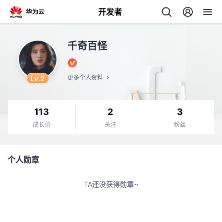
开发者
返
千奇百怪
回
Lv.2
更多个人资料
113
2
3
个
成长值
关注
粉丝
我
人
个人勋章
的
主
TA还没获得勋章~
开
页
发