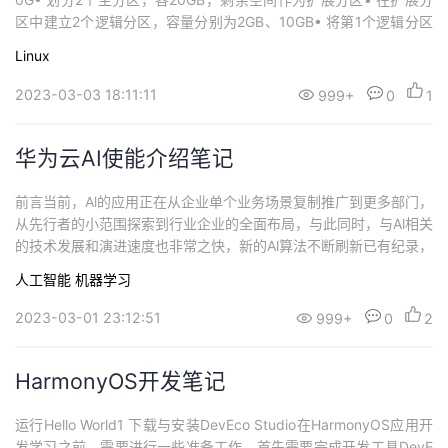
区中建立2个逻辑分区，容量分别为2GB、10GB• 将第1个逻辑分区
的类型改为swap• 确认分区设置情况，保存并退出• 格式化所有分
Linux
区• 将交换分区激活• 将新分区sdb1挂载到/home目录下• 服务器每
次开机自动挂载• 在扩展分区中建立2个逻辑分区，容...
2023-03-03 18:11:11
999+
0
1
华为云AI使能介绍笔记
前言当前，Al的应用正在从企业单个业务场景复制推广到更多部门，
从先行者的小范围探索到行业企业的全面布局，与此同时，与Al相关
的技术发展和演进速度也非常之快，新的Al算法不断刷新已有纪录，
计算框架也不断出现。在发展迅猛的趋势之下，企业在探索和使用Al
人工智能
机器学习
的过程中也遇到了非常多的困惑。针对Al应用当中的各种痛点，华为
公司提供全栈全场景AI解决方案，为客户提供了从底层AI芯片、Al框
2023-03-01 23:12:51
999+
0
2
架到应用使能的能力...
HarmonyOS开发笔记
运行Hello World1 下载与安装DevEco Studio在HarmonyOS应用开
发学习之前，需要进行一些准备工作，首先需要完成开发工具DevE