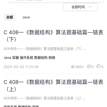
我
注
的
开
全部时间
的
Programs
发
全部
Java
支
者
C 408—《数据结构》算法题基础篇—链表
（下）
持
学
408考研——《数据结构》算法题基础篇之链表（下）。
我
堂
Java
容器
操作系统
数据结构
网络
的
我
我
2025-02-02 11:31:29
999+
0
0
技
的
的
我
C 408—《数据结构》算法题基础篇—链表
术
云
课
的
我
（上）
支
声
408考研——《数据结构》算法题基础篇之链表（上）。
程
认
的
我
操作系统
数据结构
网络