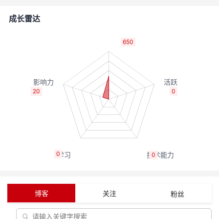
者
成长雷达
我
650
的
我
博
的
我
20
0
客
论
的
我
坛
圈
的
我
0
0
子
直
的
我
我
播
活
的
博客
关注
粉丝
我
动
关
的