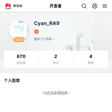
开发者
返
Cyan_RA9
回
Lv.4
更多个人资料
670
2
4
个
成长值
关注
粉丝
我
人
个人勋章
的
主
TA还没获得勋章~
开
页
发