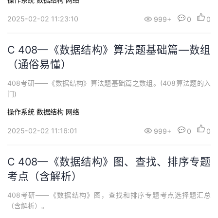
持
建
证
实
的
2025-02-02 11:23:10
999+
0
0
议
验
收
C 408—《数据结构》算法题基础篇—数组
藏
（通俗易懂）
408考研——《数据结构》算法题基础篇之数组。(408算法题的入
门)
操作系统
数据结构
网络
2025-02-02 11:16:01
999+
0
0
C 408—《数据结构》图、查找、排序专题
考点（含解析）
408考研——《数据结构》图，查找和排序专题考点选择题汇总
（含解析）。