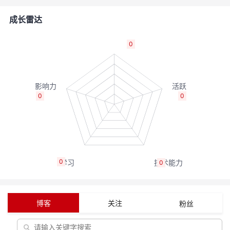
者
成长雷达
我
0
的
我
博
的
我
0
0
客
论
的
我
坛
圈
的
我
0
0
子
直
的
我
我
播
活
的
博客
关注
粉丝
我
动
关
的