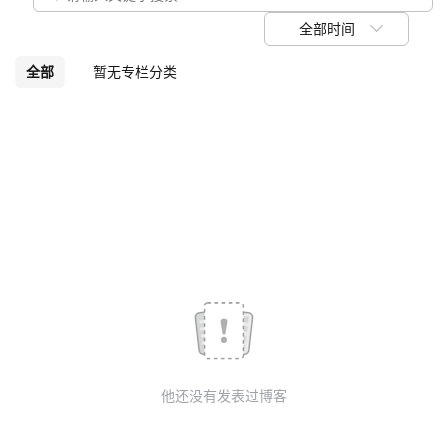
我
注
的
开
全部时间
的
Programs
发
全部
暂无专栏分类
支
者
持
学
我
堂
的
我
我
技
的
的
我
术
云
课
的
我
他还没有发表过博客
支
声
程
认
的
我