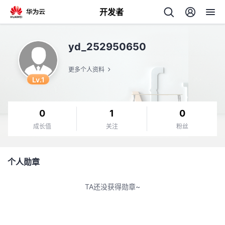
开发者
返
yd_252950650
回
更多个人资料
Lv.1
0
1
0
个
成长值
关注
粉丝
我
人
个人勋章
的
主
TA还没获得勋章~
开
页
发