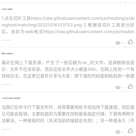
具体是多少是根据不同设备的配置决...
PS切片工具使用
1.点击切片工具https://raw.githubusercontent.com/yezhoubing/yzbi
mghost/main/img/20221016103753.png 2.根据该切片工具划分好
后，另存为web格式https://raw.githubusercontent.com/yezhoubin
g/yzbimghost/main/img/20221016103919.pn...
2023-12-30 18:37:20
999+
0
0
删除0kb顽固文件
最近在网上下载资源，产生了一些后缀为rar_,的文件，选择删除会显
示：文件不在该目录。而且这些文件大小都是0Kb，在网上找到一个有
效地办法，在这里记录并分享与大家：把下面的代码复制粘贴到一新建
的txt记事本文档中，并另存为del.bat文件（或者你喜欢的名字），注
2023-12-29 08:04:15
意扩展名为批处理文件bat；DEL /F /A /Q \?%1RD /S /Q \?%1把你想要
999+
0
0
删除的文件或者文件夹拖到该批处理文...
cmd命令行出现ssl验证错误
当我们在命令行下载文件时，经常需要用些手段加快下载速度，但后面
又可能会报错。主要就是因为需要在控制面板指定代理，下面有两种方
法解决，一种是临时的（关闭当前终端就会失效）；另一种是永久（不
管开不开第三方软件都会生效） 临时在当前终端输入set https_proxy=
2023-12-28 16:04:43
http://127.0.0.1:7890端口号取决于你的梯子用哪个端口 永久为了每次
999+
0
0