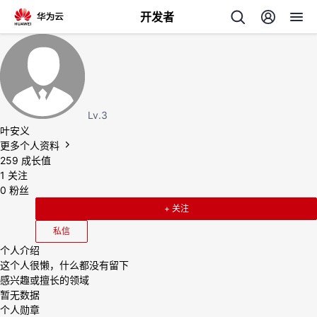
开发者
返
回
Lv.3
叶安义
更多个人资料
259
成长值
个
1
关注
0
粉丝
我
人
+ 关注
私信
的
主
个人介绍
这个人很懒，什么都没有留下
开
页
感兴趣或擅长的领域
暂无数据
发
个人勋章