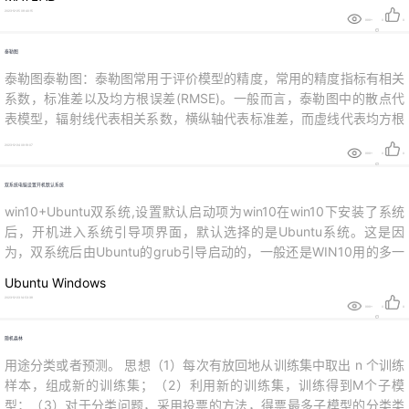
度。与传统 for 循环最大的不同在于，parfor 执行迭代时并不按照一个
2023-12-25 08:40:15
确定的顺序（因此，需要求不同的...
999+
0
0
泰勒图
泰勒图泰勒图：泰勒图常用于评价模型的精度，常用的精度指标有相关
系数，标准差以及均方根误差(RMSE)。一般而言，泰勒图中的散点代
表模型，辐射线代表相关系数，横纵轴代表标准差，而虚线代表均方根
误差。泰勒图一改以往用散点图这种只能呈现两个指标来表示模型精度
2023-12-24 09:19:07
的情况。从更广义地来讲，泰勒图可以延展到需要用二维平面呈现三维
999+
0
0
数据的应用场景。这一点与三元图有异曲同工之妙。安装：pip install
双系统电脑设置开机默认系统
S...
win10+Ubuntu双系统,设置默认启动项为win10在win10下安装了系统
后，开机进入系统引导项界面，默认选择的是Ubuntu系统。这是因
为，双系统后由Ubuntu的grub引导启动的，一般还是WIN10用的多一
些，下面就设置默认系统启动项为win10。 1.开机重启，记住启动序号
Ubuntu
Windows
开机或者重启，在启动项选择菜单处记住win10对应序号（注意：系统
2023-12-23 14:53:38
顺序从0开始），比如我的win10系...
999+
0
0
随机森林
用途分类或者预测。 思想（1）每次有放回地从训练集中取出 n 个训练
样本，组成新的训练集；（2）利用新的训练集，训练得到M个子模
型；（3）对于分类问题，采用投票的方法，得票最多子模型的分类类