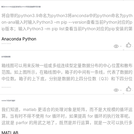
打开cmd，cmd都使用代理，那么，可以通...
解决anaconda安装后原来的python环境变量被替代的问题
将自带的python3.9命名为python3将anconda中的python命名为pyth
on-ana输入时输入Python3 –m pip –-version查看当前Python对应的p
ip版本；输入Python3 –m pip list查看当前Python对应的pip安装的第
三方库；输入Python3 –m pip install 库名 即可安装对应的扩展库；输
Anaconda
Python
入Python3 –m ...
2023-12-27 08:46:46
999+
0
0
如何看箱线图
箱线图可以用来反映一组或多组连续型定量数据分布的中心位置和散布
范围。如上图所示，在箱线图中，箱子的中间有一条线，代表了数据的
中位数。箱子的上下底，分别是数据的上四分位数（Q3）和下四分位
数（Q1），这意味着箱体包含了50%的数据。因此，箱子的高度在一
2023-12-26 08:49:25
定程度上反映了数据的波动程度。上下边缘则代表了该组数据的最大值
999+
0
0
和最小值（忽略掉异常值）。有时候箱子外部会有一些点，可以理解为
matlab下的并行循环
数据中的“异常值”。...
我们知道，matlab 更适合的处理对象是矩阵，而不是大规模的循环运
算。当有时不得不使用 for 循环时，如果提高 for 循环的执行效率呢。
这就是 parfor 的用武之地了，既然是并行运算，就是一次可以执行多
次 iterations 处理（类似于操作系统的多线程作业），以加快循环的速
MATLAB