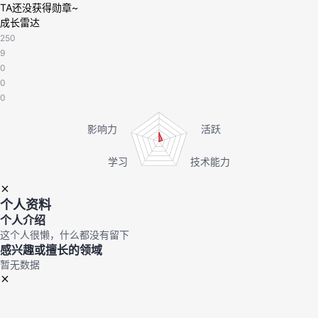
TA还没获得勋章~
成长雷达
者
250
9
我
0
0
的
我
0
博
的
我
客
论
的
我
坛
圈
的
我
个人资料
个人介绍
子
直
的
我
这个人很懒，什么都没有留下
感兴趣或擅长的领域
我
播
活
的
暂无数据
我
动
关
的