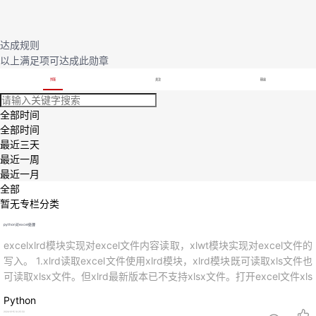
我
注
的
开
达成规则
的
Programs
发
以上满足
项可达成此勋章
支
博客
关注
粉丝
者
全部时间
持
学
全部时间
最近三天
我
堂
最近一周
最近一月
的
我
全部
我
暂无专栏分类
技
的
的
我
python对excel处理
excelxlrd模块实现对excel文件内容读取，xlwt模块实现对excel文件的
术
云
课
的
我
写入。 1.xlrd读取excel文件使用xlrd模块，xlrd模块既可读取xls文件也
可读取xlsx文件。但xlrd最新版本已不支持xlsx文件。打开excel文件xls
支
声
程
认
的
我
x = xlrd.open_workbook(r'C:\Users\yezhoubing\Desktop\1.xls')打开
Python
工作表sh...
2024-01-15 10:25:50