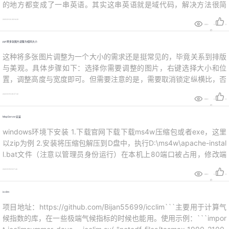
的地方都变成了一串英语。其实这串英语就是域代码，解决方法很简
单，将只显示域代码的选项取消勾选即可。
2023-12-20 08:14:09
999+
0
0
ppt将多张图片调整为相同大小
这种将多张图片调整为一个大小的需求还是挺常见的，毕竟关系到排版
与美观。具体步骤如下：选择你需要调整的图片，右键选择大小和位
置，调整高度与宽度即可。但需要注意的是，需要取消锁定纵横比，否
则调整了宽或者高后另一项会动态变化。就比如我现在想要将后面那张
2023-12-19 08:27:32
大的图片大小跟这张小的一致，从上面这张图可以看到对应的宽高为：
999+
0
0
17.73、11.8完成：
MapServer安装
windows环境下安装 1.下载官网下载下载ms4w压缩包或者exe，这里
以zip为例 2.安装将压缩包解压到D盘中，执行D:\ms4w\apache-instal
l.bat文件（注意以管理员身份运行）在本机上80端口被占用，修改端
口：打开D:\ms4w\Apache\conf\httpd.conf文件，修改为Listen 81服
2023-12-18 16:17:40
务启动成功访问http://localhost:81/，出...
999+
0
0
icclim
项目地址：https://github.com/Bijan55699/icclim```主要用于计算气
候指数的库，在一些极端气候指标的时候也能用。使用示例：```impor