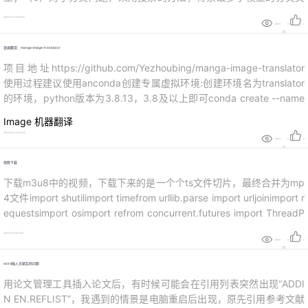
别为最终的类别；对于回归问题，采用简单的平均方法得到预测值。 步
2023-12-23 09:06:15
骤第一步：T中共有N个样本，有放回的随机选择N个样本。从N个训练
999+
0
0
用例（样本）中以有放回抽样的方式每次取一个，取样N次，形成一个
漫画翻译：manga-image-translator
训练集（即b...
项目地址https://github.com/Yezhoubing/manga-image-translator
使用过程建议使用anconda创建专属虚拟环境:创建环境名为translator
的环境，python版本为3.8.13，3.8及以上即可conda create --name
translator python=3.8.13打开git终端，找个位置下载项目文件，我下
Image
机器翻译
载的位置为C...
2023-12-22 09:03:55
999+
0
0
视频下载
下载m3u8中的视频，下载下来的是一个个ts文件切片，最终合并为mp
4文件import shutilimport timefrom urllib.parse import urljoinimport r
equestsimport osimport refrom concurrent.futures import ThreadP
oolExecutor, waitdef get_m3u8_url...
2023-12-21 08:31:14
999+
0
0
word插入文献乱码问题
用论文管理工具插入论文后，有时候可能会在引用列表突然出现“ADDI
N EN.REFLIST”，我遇到的情景是电脑重启后出现，原先引用参考文献