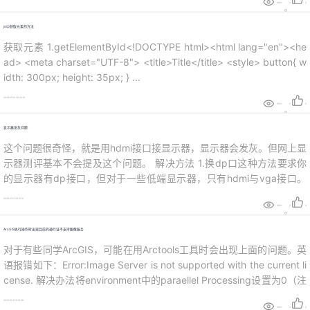
持
建
999+
0
0
证
实
的
js中获取元素的方法
议
验
收
获取元素 1.getElementById<!DOCTYPE html><html lang="en"><he
ad> <meta charset="UTF-8"> <title>Title</title> <style> button{ w
藏
idth: 300px; height: 35px; } ...
2024-01-02 08:22:12
999+
0
0
显示器发灰问题
这个问题很奇怪，就是用hdmi接口接显示器，显示器会发灰。但网上显
示器测评基本不会提及这个问题。 解决方法 1.换dp口这种方法要求你
的显示器有dp接口，但对于一些低端显示器，只有hdmi与vga接口。
导致这种方式不可用 2.调整动态范围由于我的笔记本是核显，所以只介
2024-01-01 09:12:10
绍核显解决方式，如果你是独显，请参考[方案1]((https://weibo.com/t
999+
0
0
tarticle/p/show?id=...
ArcGIS执行操作时出现目前的通行证不支持图像服务
对于有些同学ArcGIS，可能在用Arctools工具时会出现上面的问题。英
语报错如下：Error:Image Server is not supported with the current li
cense. 解决办法将environment中的paraellel Processing设置为0（注
意，每次操作都要这么设置）。默认并行处理是2（我自己的电脑），
2023-12-31 10:18:38
999+
0
0