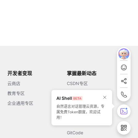
开发者变现
掌握最新动态
云商店
CSDN专区
教育专区
知乎
AI Shell
企业通用专区
开源中国
自然语言对话管理云资源，专
属免费Token额度，欢迎试
51CTO
用！
今日头条
GitCode