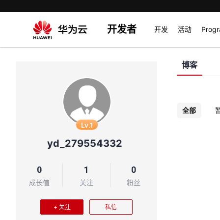
开发者
开发
活动
Prog
博客
全部
Lv.1
yd_279554332
0
1
0
成长值
关注
粉丝
+ 关注
私信