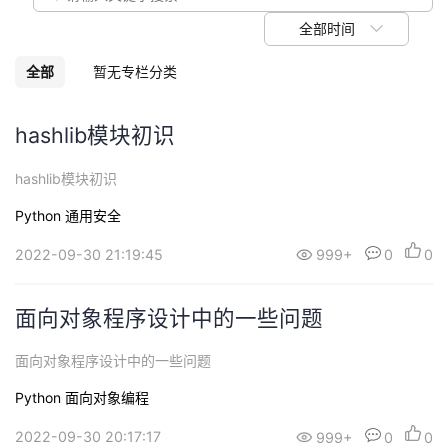
我
注
的
开
全部时间
的
Programs
发
全部
暂无专栏分类
支
者
hashlib模块初识
持
学
hashlib模块初识
Python
通用安全
我
堂
2022-09-30 21:19:45
999+
0
0
的
我
我
技
的
面向对象程序设计中的一些问题
的
我
术
云
面向对象程序设计中的一些问题
课
的
我
Python
面向对象编程
支
声
程
认
的
我
2022-09-30 20:17:17
999+
0
0