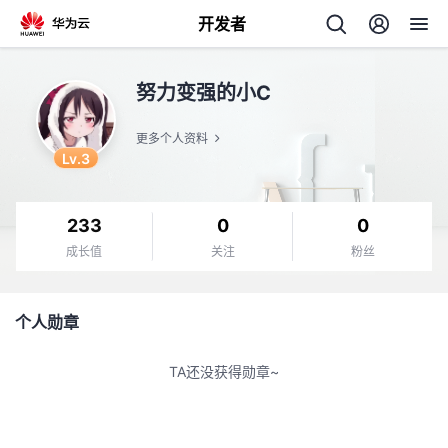
开发者
返
努力变强的小C
回
更多个人资料
Lv.3
233
0
0
个
成长值
关注
粉丝
我
人
个人勋章
的
主
TA还没获得勋章~
开
页
发