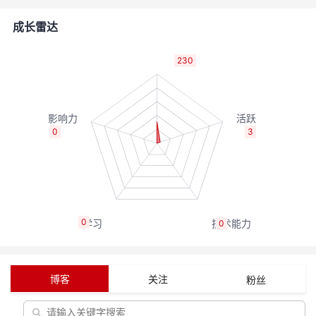
者
成长雷达
我
230
的
我
博
的
我
0
3
客
论
的
我
坛
圈
的
我
0
0
子
直
的
我
我
播
活
的
博客
关注
粉丝
我
动
关
的