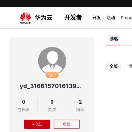
开发者
开发
活动
Prog
博客
全部
Lv.1
yd_31661570161399002
0
0
2
成长值
关注
粉丝
+ 关注
私信