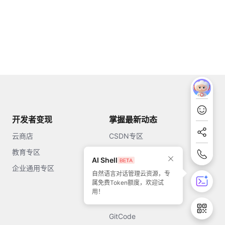
开发者变现
掌握最新动态
云商店
CSDN专区
教育专区
知乎
AI Shell
企业通用专区
开源中国
自然语言对话管理云资源，专
属免费Token额度，欢迎试
51CTO
用！
今日头条
GitCode