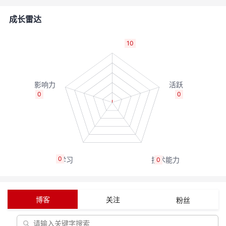
者
成长雷达
我
10
的
我
博
的
我
0
0
客
论
的
我
坛
圈
的
我
0
0
子
直
的
我
我
播
活
的
博客
关注
粉丝
我
动
关
的