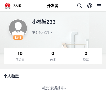
开发者
返
小棉袄233
回
更多个人资料
Lv.1
10
0
0
个
成长值
关注
粉丝
我
人
个人勋章
的
主
TA还没获得勋章~
开
页
发