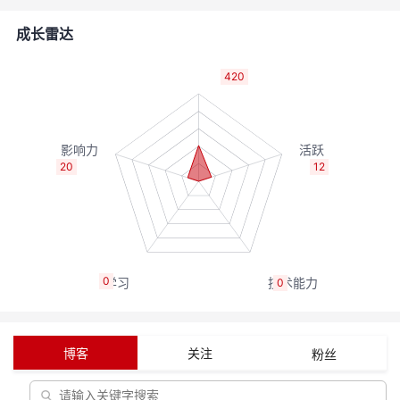
的
Programs
发
者
成长雷达
支
者
我
420
持
学
的
我
我
堂
博
的
我
20
12
的
我
客
论
的
我
我
技
的
坛
圈
的
我
的
我
0
0
术
云
子
直
的
我
课
的
我
支
声
播
活
的
程
认
的
我
博客
关注
粉丝
持
建
动
关
证
实
的