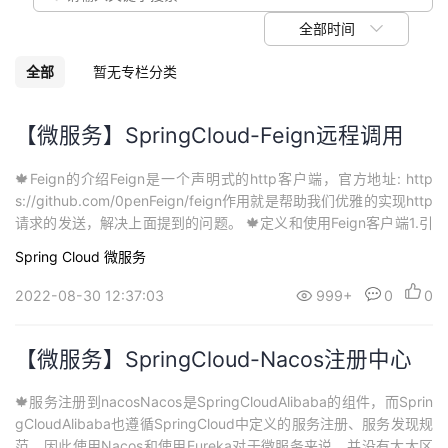
议
注
验
收
全部时间
藏
全部
暂无专栏分类
【微服务】SpringCloud-Feign远程调用
🍁Feign的介绍Feign是一个声明式的http客户端，官方地址: http
s://github.com/0penFeign/feign作用就是帮助我们优雅的实现http
请求的发送，解决上面提到的问题。 🍁定义和使用Feign客户端1.引
入依赖在order-service服务的pom文件中引入feign的依赖：<depe
Spring Cloud
微服务
ndency> <groupId>org.springfr...
2022-08-30 12:37:03
999+
0
0
【微服务】SpringCloud-Nacos注册中心
🍁服务注册到nacosNacos是SpringCloudAlibaba的组件，而Sprin
gCloudAlibaba也遵循SpringCloud中定义的服务注册、服务发现规
范。因此使用Nacos和使用Eureka对于微服务来说，并没有太大区