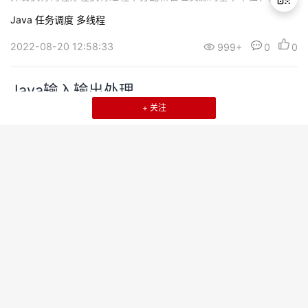
算机系统资源的基本单位。线程（Thread）：线程可以理解为进程
Java
任务调度
多线程
中的执行的一段程序片段，是进程的一个执行单元，是进程内可调
度实体，是比进程更小的独立运行的基本单位，线程也被称为轻量
2022-08-20 12:58:33
999+
0
0
退
级进程。 一、多线程的实现 1...
出
登
Java输入输出处理
录
+ 关注
一、File类 1.File类的构造方法方法名说明File(String pathname)通
过将给定的路径名字符串转换为抽象路径名来创建新的File实例File
(String parent, String child)从父路径名字符串和子路径名字符串创
建新的File实例File(File parent, String child)从父抽象路径名和子路
Java
数据结构
径名字符串创建新的File实例案例分析...
2022-08-19 12:09:48
999+
0
0
Java集合详解
一、集合接口Collection接口是构造集合框架的基础，定义了操作对
象集合的共同方法。List接口是有序，可包含重复元素的列表。Set
接口是无序的，无重复元素的集合的列表。案例分析：package co