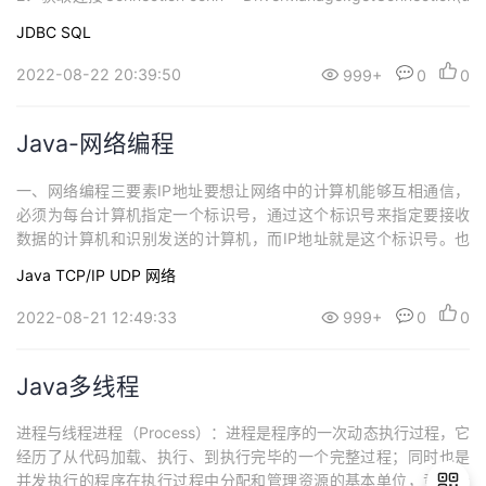
rl, username, password);3．定义SQL语句String sql ...
JDBC
SQL
2022-08-22 20:39:50
999+
0
0
Java-网络编程
一、网络编程三要素IP地址要想让网络中的计算机能够互相通信，
必须为每台计算机指定一个标识号，通过这个标识号来指定要接收
数据的计算机和识别发送的计算机，而IP地址就是这个标识号。也
就是设备的标识端口网络的通信，本质上是两个应用程序的通信。
Java
TCP/IP
UDP
网络
每台计算机都有很多的应用程序，那么在网络通信时，如何区分这
些应用程序呢?如果说IP地址可以唯一标识网络中的设备，那么端口
2022-08-21 12:49:33
999+
0
0
号就可以唯一标识设备中的应用程序了。...
Java多线程
进程与线程进程（Process）：进程是程序的一次动态执行过程，它
经历了从代码加载、执行、到执行完毕的一个完整过程；同时也是
并发执行的程序在执行过程中分配和管理资源的基本单位，竞争计