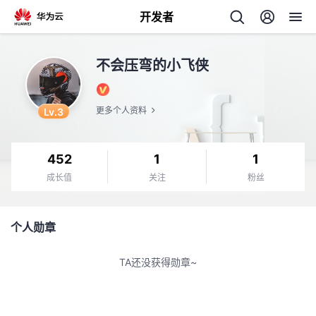
开发者
返
不会压弯的小飞侠
回
Lv.3
更多个人资料
452
1
1
个
成长值
关注
粉丝
我
人
个人勋章
我
的
主
TA还没获得勋章~
我
的
开
页
我
的
开
发