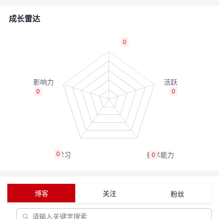
的
Programs
发
者
成长雷达
支
者
我
0
持
学
的
我
我
堂
博
的
我
0
0
的
我
客
论
的
我
我
技
的
坛
圈
的
我
的
我
0
0
术
云
子
直
的
我
课
的
我
支
声
播
活
的
程
认
的
我
博客
关注
粉丝
持
建
动
关
证
实
的