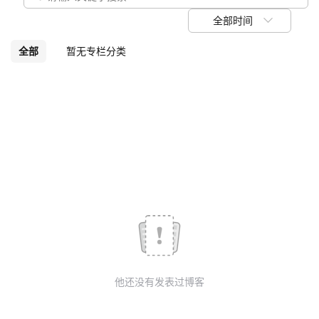
议
注
验
收
全部时间
藏
全部
暂无专栏分类
他还没有发表过博客