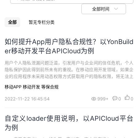
我
注
的
开
全部时间
的
Programs
发
全部
暂无专栏分类
支
者
如何提升App用户隐私合规性？以YonBuild
er移动开发平台APICloud为例
持
学
用户个人隐私泄漏问题泛滥，引发用户与企业间的信任危机，个人
我
堂
隐私保护因此得到前所未有的重视。在移动应用开发领域，如果企
业的应用程序未采用动态权限方式获取用户的隐私权限，将无法上
的
我
我
架Google Play及国内的各大应用市场。对于一款标准的移动端商业
移动APP
移动开发
等保合规
app，动态权限功能已经成为必不可少的标配功能。本文主要介绍如
技
的
何使用YonBuilder移动开发技术，实现移动端的动态权限功能。API
的
我
2022-11-22 16:45:54
999+
0
0
介绍YonBui...
术
云
课
的
我
自定义loader使用说明，以APICloud平台
支
声
为例
程
认
的
我