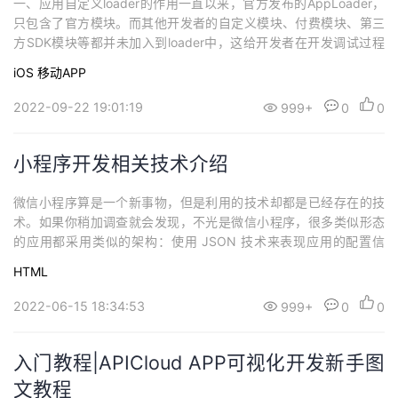
一、应用自定义loader的作用一直以来，官方发布的AppLoader，
持
建
证
实
的
只包含了官方模块。而其他开发者的自定义模块、付费模块、第三
方SDK模块等都并未加入到loader中，这给开发者在开发调试过程
议
验
收
中带来一些不便。其中原因很多，如：模块全编译进来Loader的Siz
iOS
移动APP
e会太大、多个同类的第三方模块一起编译会存在冲突等。针对此类
藏
问题，APICloud也一直在想办法解决，今天我们为开发者推出了为
2022-09-22 19:01:19
999+
0
0
应用...
小程序开发相关技术介绍
微信小程序算是一个新事物，但是利用的技术却都是已经存在的技
术。如果你稍加调查就会发现，不光是微信小程序，很多类似形态
的应用都采用类似的架构：使用 JSON 技术来表现应用的配置信
息。包含应用的基本信息，页面配置和路由，应用全体的信息等。
HTML
使用经过定制 CSS+XML 技术来实现视图层的描述。画面元素，例
如列表、按钮、文本框、选择框等都通过 XML 语言来描述，遵从 X
2022-06-15 18:34:53
999+
0
0
ML 语法，对于页面的共同...
入门教程|APICloud APP可视化开发新手图
文教程