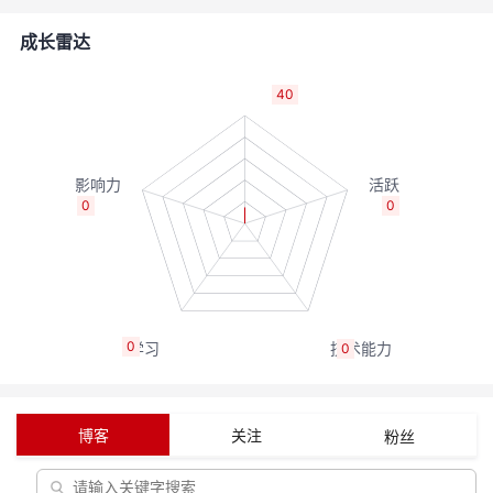
者
成长雷达
我
40
的
我
博
的
我
0
0
客
论
的
我
坛
圈
的
我
0
0
子
直
的
我
我
播
活
的
博客
关注
粉丝
我
动
关
的