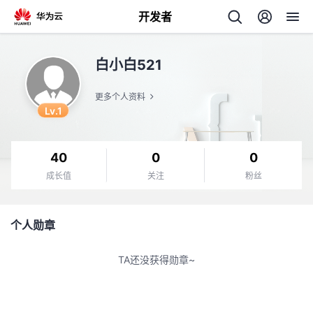
开发者
返
白小白521
回
更多个人资料
Lv.1
40
0
0
个
成长值
关注
粉丝
我
人
个人勋章
的
主
TA还没获得勋章~
开
页
发