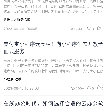
前言最近公司接到了一个光伏电站的项目，作为行业小白的我临危
持
建
证
实
的
受命，领导让我好好研究一下电力行业的发展和系统建设，领导把
这么重要的事情交给我，那说明这个事情一点也“不重要” =.=!束手无
议
验
收
策的我在一边和客户沟通需求的同时，一边通过网络疯狂查询相关
数据接入服务 DIS
材料，此刻，我的内心是无比崩溃！！！时间短，任务重！最终在
藏
一款无代码工具产品的加持下，让我对行业、系统愈加了解，给
2023-06-26 10:00:51
999+
0
0
力！下面以我个人的此次案例，给大家简...
支付宝小程序云亮相！向小程序生态开放全
面云服务
前言：小程序是一种轻量级应用程序，不需要安装即可直接在手机
上使用。相较于传统的APP来讲，其无需下载安装，轻便快捷，快
速启动，易于推广的良好特性为我们所青睐。为此，支付宝小程序
云，不仅为使用者，商家提供了很多便利，为我们开发者也提供了
小程序
运维
诸多益处。 小程序日常生活中的重要性在我们的日常生活中，我们
通常使用小程序来点餐，抢券，买票，缴费等，但我们不得不面临
2023-06-16 10:28:03
999+
0
0
的一个问题是：在面对一些秒杀的场景，如明星...
在线办公时代，如何选择合适的云办公软