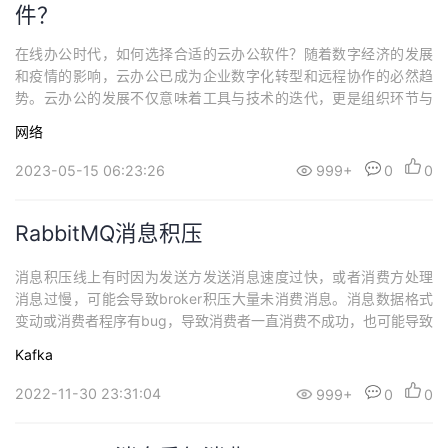
件？
在线办公时代，如何选择合适的云办公软件？随着数字经济的发展
和疫情的影响，云办公已成为企业数字化转型和远程协作的必然趋
势。云办公的发展不仅意味着工具与技术的迭代，更是组织环节与
业务流程的进化。云办公可以突破传统办公模式在地域、时间、终
网络
端设备上的限制，既简化了员工与团队的办公流程，给用户带来灵
活、方便快捷、低成本且高效的云端办公体验，同时也有助于提升
2023-05-15 06:23:26
999+
0
0
企业或组织的运转效率。但其实早在疫情初期，我...
RabbitMQ消息积压
消息积压线上有时因为发送方发送消息速度过快，或者消费方处理
消息过慢，可能会导致broker积压大量未消费消息。消息数据格式
变动或消费者程序有bug，导致消费者一直消费不成功，也可能导致
broker积压大量未消费消息。解决方案可以修改消费端程序，让其
Kafka
将收到的消息快速转发到其他主题，可以设置很多分区，然后再启
动多个消费者同时消费新主题的不同分区。可以将这些消费不成功
2022-11-30 23:31:04
999+
0
0
的消息转发到其它队列里去，类似...