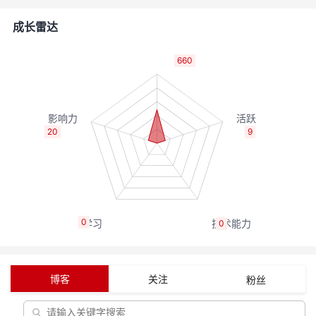
者
成长雷达
我
660
的
我
博
的
我
20
9
客
论
的
我
坛
圈
的
我
0
0
子
直
的
我
我
播
活
的
博客
关注
粉丝
我
动
关
的