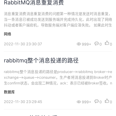
RabbitMQ消息重复消费
消息重复消费消息重复消费的问题第一种情况是发送时消息重复，
当一条消息已被成功发送到服务端并完成持久化，此时出现了网络
抖动或者客户端宕机，导致服务端对客户端应答失败。 如果此时生
产者意识到消息发送失败并尝试再次发送消息，消费者后续会收到
网络
两条内容相同并且 Message ID 也相同的消息。第二种情况是投递
时消息重复，消息消费的场景下，消息已投递到消费者并完成业务
2022-11-30 23:30:37
999+
0
0
处理，当客户端给服务端反馈应答的...
rabbitmq整个消息投递的路径
rabbitmq整个消息投递的路径是producer—>rabbitmq broker—>e
xchange—>queue—>consumer。生产者将消息投递到Broker时产
生confirm状态，会出现二种情况，ack：表示已经被Broker签收。n
ack：表示表示已经被Broker拒收，原因可能有队列满了，限流，IO
数据库
异常等。生产者将消息投递到Broker，被Broker签收，但是没有对
应...
2022-11-30 23:29:45
999+
0
0