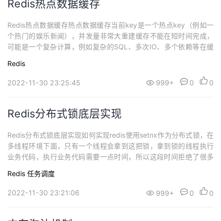
Redis热点数据缓存
Redis热点数据缓存热点数据缓存当前key是一个热点key（例如一
个热门的娱乐新闻），并发量非常大重建缓存不能在短时间完成，
可能是一个复杂计算，例如复杂的SQL、多次IO、多个依赖等在缓
存失效的瞬间，有大量线程来重建缓存，造成后端负载加大，甚至
Redis
可能会让应用崩溃。互斥锁（mutex）解决方案一：互斥锁（mute
x）只允许一个线程重建缓存，其他线程等待重建缓存的线程执行
2022-11-30 23:25:45
999+
0
0
完，重新从缓存获取数据。...
Redis分布式锁底层实现
Redis分布式锁底层实现如何实现redis使用setnx作为分布式锁，在
多线程环境下面，只有一个线程会拿到这把锁，拿到锁的线程执行
业务代码，执行业务代码需要一点时间，所以这段时间拒绝了很多
等待获取锁的请求，直到有锁的线程最后释放掉锁，其他线程才能
Redis
任务调度
获取锁，这个就是redis的分布式锁的使用。使用redis锁会有很多异
常情况，如何处理这些异常呢1.redis服务挂掉了，抛出异常了，锁
2022-11-30 23:21:06
999+
0
0
不会被释放...