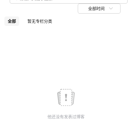
议
注
验
收
全部时间
藏
全部
暂无专栏分类
他还没有发表过博客