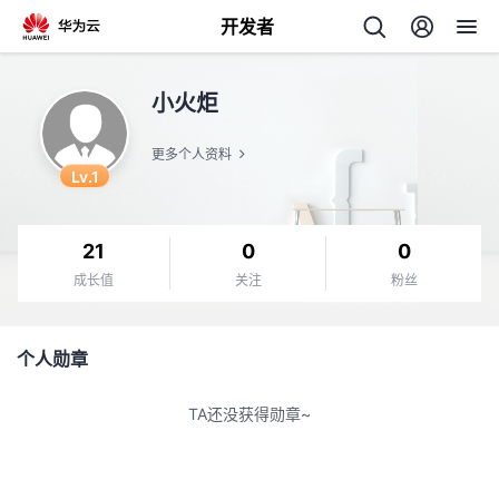
开发者
返
小火炬
回
更多个人资料
Lv.1
21
0
0
个
成长值
关注
粉丝
我
人
个人勋章
我
的
主
TA还没获得勋章~
我
的
开
页
我
的
开
发