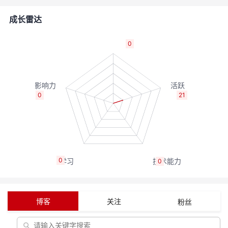
的
Programs
发
者
成长雷达
支
者
我
0
持
学
的
我
我
堂
博
的
我
0
21
的
我
客
论
的
我
我
技
的
坛
圈
的
我
的
我
0
0
术
云
子
直
的
我
课
的
我
支
声
播
活
的
程
认
的
我
博客
关注
粉丝
持
建
动
关
证
实
的