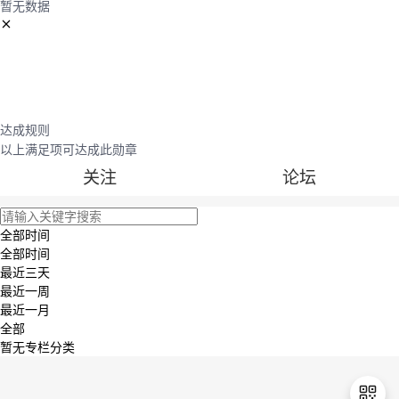
暂无数据
议
注
验
收
藏
达成规则
以上满足
项可达成此勋章
关注
论坛
全部时间
全部时间
最近三天
最近一周
最近一月
全部
暂无专栏分类