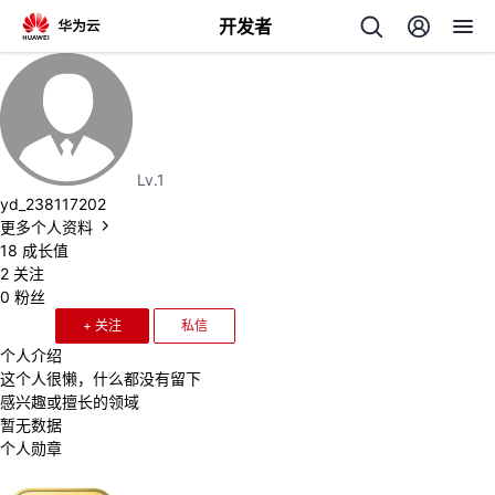
开发者
返
回
Lv.1
yd_238117202
更多个人资料
18
成长值
个
2
关注
0
粉丝
我
人
+ 关注
私信
个人介绍
我
的
主
这个人很懒，什么都没有留下
感兴趣或擅长的领域
我
的
开
暂无数据
页
个人勋章
我
的
开
发