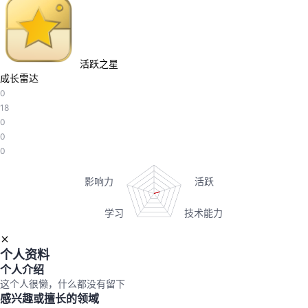
的
Programs
发
者
支
者
我
活跃之星
成长雷达
持
学
的
我
0
18
0
我
堂
博
的
我
0
0
的
我
客
论
的
我
我
技
的
坛
圈
的
我
的
我
术
云
子
直
的
我
课
的
我
个人资料
支
声
播
活
的
程
认
的
我
个人介绍
这个人很懒，什么都没有留下
持
建
动
关
证
实
的
感兴趣或擅长的领域