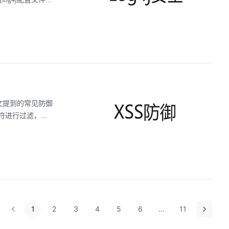
御措施上文提到的常见防御
行过滤，...
1
2
3
4
5
6
...
11