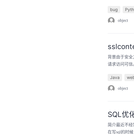
bug
Pyt
object
sslco
背景由于安全方
请求访问可信
Java
we
object
SQL优
简介最近不经
在写sql的时候