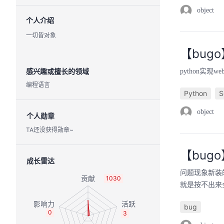
object
个人介绍
一切皆对象
【bug
感兴趣或擅长的领域
python实现w
编程语言
Python
S
object
个人勋章
TA还没获得勋章~
【bugo
成长雷达
问题现象新装
1030
就是按不出来
bug
0
3