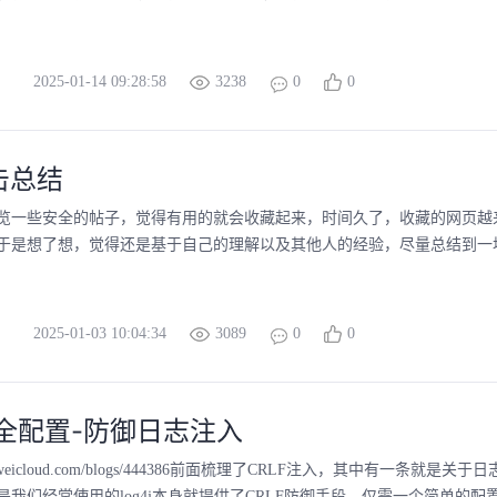
2025-01-14 09:28:58
3238
0
0
击总结
览一些安全的帖子，觉得有用的就会收藏起来，时间久了，收藏的网页越
于是想了想，觉得还是基于自己的理解以及其他人的经验，尽量总结到一块，
2025-01-03 10:04:34
3089
0
0
j安全配置-防御日志注入
bs.huaweicloud.com/blogs/444386前面梳理了CRLF注入，其中有一条就
我们经常使用的log4j本身就提供了CRLF防御手段，仅需一个简单的配置log