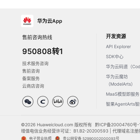
华为云App
开发资源
售前咨询热线
API Explorer
950808转1
SDK中心
技术服务咨询
华为云码道（Code
售前咨询
华为云魔坊
备案服务
（ModelArts）
云商店咨询
MaaS模型即服务
智果AgentArt
©2026 Huaweicloud.com 版权所有
黔ICP备20004760号-
增值电信业务经营许可证：B1.B2-20200593 | 代理域名
电子营业执照
贵公网安备 52990002000093号