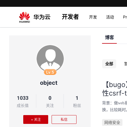
开发者
开发
活动
P
博客
全部
Lv.5
object
【bugo
性csrf
1033
0
1
背景：做web
成长值
关注
粉丝
换，比较耗时。
+ 关注
私信
网络安全