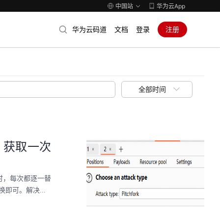
中国站
华为云App
华为云码道
文档
登录
注册
全部时间
校验，获取一次
口时，每次都逐一替
即可。解决...