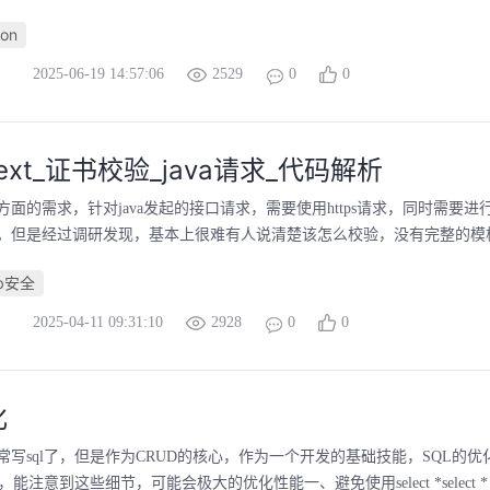
hon
2025-06-19 14:57:06
2529
0
0
ntext_证书校验_java请求_代码解析
面的需求，针对java发起的接口请求，需要使用https请求，同时需要
。但是经过调研发现，基本上很难有人说清楚该怎么校验，没有完整的模板套
b安全
2025-04-11 09:31:10
2928
0
0
化
常写sql了，但是作为CRUD的核心，作为一个开发的基础技能，SQL的
，能注意到这些细节，可能会极大的优化性能一、避免使用select *select *