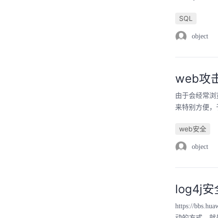
SQL
object
web攻
由于会经常浏
来特别方便，
web安全
object
log4
https://b
动的方式，就是