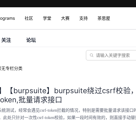
rograms
社区
学堂
大赛
支持
茶思屋
关注
论坛
暂无专栏分类
】【burpsuite】burpsuite绕过csrf
-token,批量请求接口
系统测试，经常会遇见csrf-token拦截的情况，特别是需要批量请求该接
此处只针对一次性csrf-token校验，如果一段时间有效的，则直接手动替换