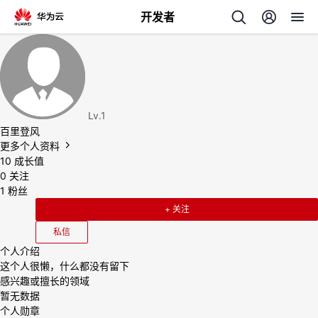
开发者
返
回
Lv.1
百里登风
更多个人资料
10
成长值
个
0
关注
1
粉丝
我
人
+ 关注
私信
我
的
主
个人介绍
这个人很懒，什么都没有留下
我
的
开
页
感兴趣或擅长的领域
暂无数据
我
的
开
发
个人勋章