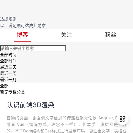
议
注
验
收
达成规则
藏
以上满足
项可达成此勋章
博客
关注
粉丝
全部时间
全部时间
最近三天
最近一周
最近一月
全部
暂无专栏分类
认识前端3D渲染
普通的页面，更强调文字信息的传递框架无论是 Angular, React
或者 Vue（编码方式，理念不一样），但本质上底层都是一样
的，基于Dom结构和Css样式进行展示布局，更注重文字，表格或