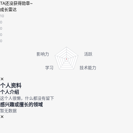
TA还没获得勋章~
的
成长雷达
Programs
发
者
10
0
支
者
我
0
0
持
学
的
我
0
我
堂
博
的
我
的
我
客
论
的
我
我
技
的
坛
圈
的
我
的
我
个人资料
个人介绍
术
云
子
直
的
我
课
的
我
这个人很懒，什么都没有留下
感兴趣或擅长的领域
支
声
播
活
的
暂无数据
程
认
的
我
持
建
动
关
证
实
的