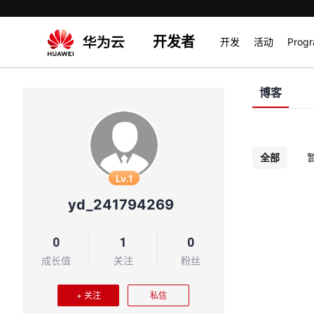
开发者
开发
活动
Prog
博客
全部
Lv.1
yd_241794269
0
1
0
成长值
关注
粉丝
+ 关注
私信