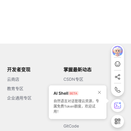
开发者变现
掌握最新动态
云商店
CSDN专区
教育专区
知乎
AI Shell
企业通用专区
开源中国
自然语言对话管理云资源，专
属免费Token额度，欢迎试
51CTO
用！
今日头条
GitCode