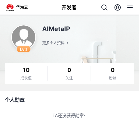
开发者
返
AIMetaIP
回
更多个人资料
Lv.1
10
0
0
个
成长值
关注
粉丝
我
人
个人勋章
的
主
TA还没获得勋章~
开
页
发