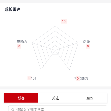
者
成长雷达
我
10
的
我
博
的
我
0
0
客
论
的
我
坛
圈
的
我
0
0
子
直
的
我
我
播
活
的
博客
关注
粉丝
我
动
关
的