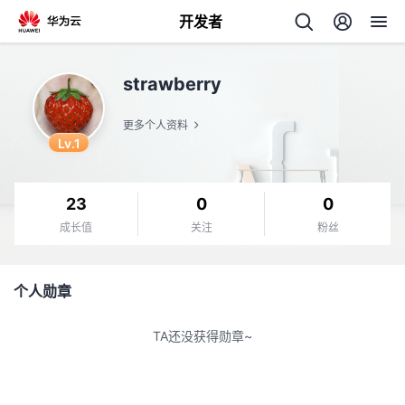
开发者
返
strawberry
回
更多个人资料
Lv.1
23
0
0
个
成长值
关注
粉丝
我
人
个人勋章
的
主
TA还没获得勋章~
开
页
发