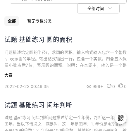
我
注
的
开
全部时间
的
Programs
发
全部
暂无专栏分类
支
者
试题 基础练习 圆的面积
持
学
问题描述给定圆的半径r，求圆的面积。输入格式输入包含一个整数
r，表示圆的半径。输出格式输出一行，包含一个实数，四舍五入保
我
堂
留小数点后7位，表示圆的面积。说明：在本题中，输入是一个整
数，但是输出是一个实数。对于实数输出的问题，请一定看清楚实
大赛
的
我
数输出的要求，比如本题中要求保留小数点后7位，则你的程序必须
我
严格的输出7位小数，输出过多或者过少的小数位数都是不行的，都
2022-02-23 00:49:35
999+
0
0
会被认为错误。实数输出的问题如果没有特...
技
的
的
我
试题 基础练习 闰年判断
术
云
课
的
我
试题 基础练习 闰年判断问题描述给定一个年份，判断这一年是不是
支
声
程
认
的
我
闰年。当以下情况之一满足时，这一年是闰年：1. 年份是4的倍数而
不是100的倍数；2. 年份是400的倍数。其他的年份都不是闰年。输