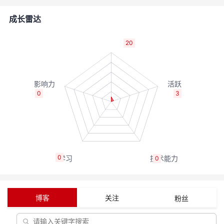
者
成长雷达
我
20
的
我
博
的
我
0
3
客
论
的
我
坛
圈
的
我
0
0
子
直
的
我
我
播
活
的
博客
关注
粉丝
我
动
关
的