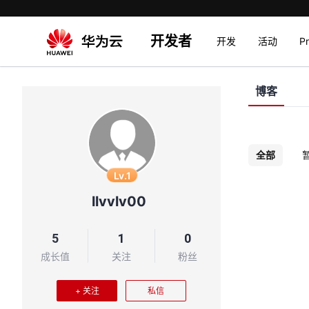
开发者
开发
活动
P
博客
全部
Lv.1
llvvlv00
5
1
0
成长值
关注
粉丝
+ 关注
私信