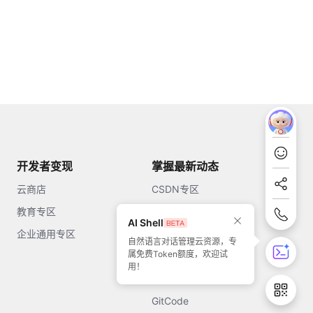
开发者变现
掌握最新动态
云商店
CSDN专区
教育专区
知乎
AI Shell
企业通用专区
开源中国
自然语言对话管理云资源，专
属免费Token额度，欢迎试
51CTO
用！
今日头条
GitCode