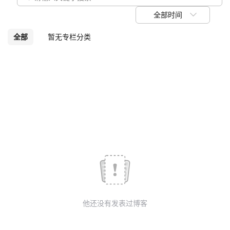
议
注
验
收
全部时间
藏
全部
暂无专栏分类
他还没有发表过博客