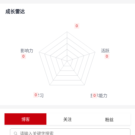
的
Programs
发
者
成长雷达
支
者
我
0
持
学
的
我
我
堂
博
的
我
0
0
的
我
客
论
的
我
我
技
的
坛
圈
的
我
的
我
0
0
术
云
子
直
的
我
课
的
我
支
声
播
活
的
程
认
的
我
博客
关注
粉丝
持
建
动
关
证
实
的