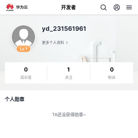
开发者
返
yd_231561961
回
更多个人资料
Lv.1
0
1
0
个
成长值
关注
粉丝
我
人
个人勋章
我
的
主
TA还没获得勋章~
我
的
开
页
我
的
开
发