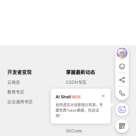
开发者变现
掌握最新动态
云商店
CSDN专区
教育专区
知乎
AI Shell
企业通用专区
开源中国
自然语言对话管理云资源，专
属免费Token额度，欢迎试
51CTO
用！
今日头条
GitCode