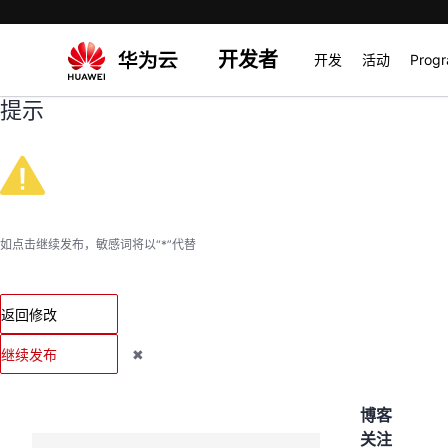
开发者
开发
活动
Prog
提示
如点击继续发布，敏感词将以“*”代替
返回修改
继续发布
✖
博客
关注