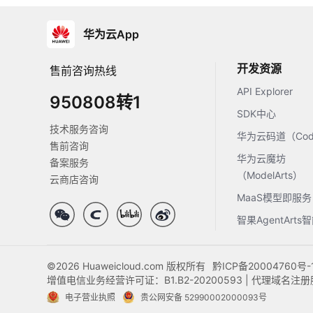
华为云App
开发资源
售前咨询热线
API Explorer
950808转1
SDK中心
技术服务咨询
华为云码道（Code
售前咨询
华为云魔坊
备案服务
（ModelArts）
云商店咨询
MaaS模型即服务
智果AgentArt
©2026 Huaweicloud.com 版权所有
黔ICP备20004760号-
增值电信业务经营许可证：B1.B2-20200593 | 代理域名
电子营业执照
贵公网安备 52990002000093号