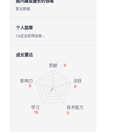
感兴趣或擅长的领域
暂无数据
个人勋章
TA还没获得勋章~
成长雷达
0
0
0
15
0