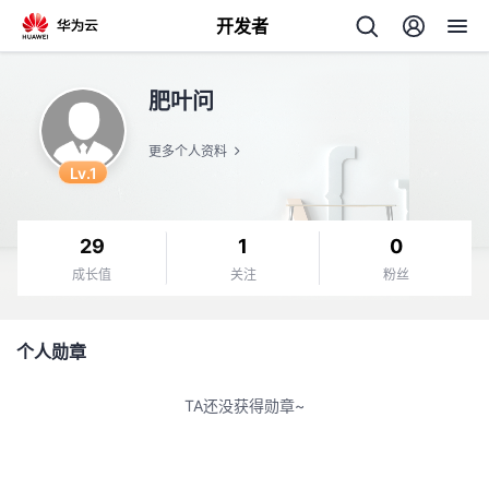
开发者
返
肥叶问
回
更多个人资料
Lv.1
29
1
0
个
成长值
关注
粉丝
我
人
个人勋章
的
主
TA还没获得勋章~
开
页
发