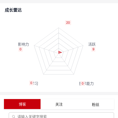
者
成长雷达
我
20
的
我
博
的
我
0
9
客
论
的
我
坛
圈
的
我
0
0
子
直
的
我
我
播
活
的
博客
关注
粉丝
我
动
关
的