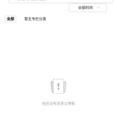
我
注
的
开
全部时间
的
Programs
发
全部
暂无专栏分类
支
者
持
学
我
堂
的
我
我
技
的
的
我
术
云
课
的
我
他还没有发表过博客
支
声
程
认
的
我