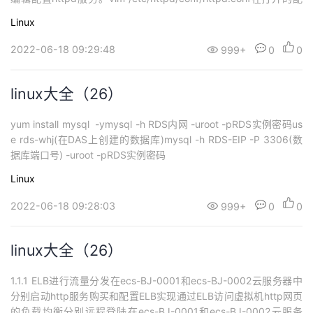
持
建
证
实
的
置文件界面，单击快捷键“shift+g”,进入配置文件最后一行。单击快
Linux
捷键“i”进入编辑模式，移动光标至配置文件末尾，回...
议
验
收
2022-06-18 09:29:48
999+
0
0
藏
linux大全（26）
yum install mysql -ymysql -h RDS内网 -uroot -pRDS实例密码us
e rds-whj(在DAS上创建的数据库)mysql -h RDS-EIP -P 3306(数
据库端口号) -uroot -pRDS实例密码
Linux
2022-06-18 09:28:03
999+
0
0
linux大全（26）
1.1.1 ELB进行流量分发在ecs-BJ-0001和ecs-BJ-0002云服务器中
分别启动http服务购买和配置ELB实现通过ELB访问虚拟机http网页
的负载均衡分别远程登陆在ecs-BJ-0001和ecs-BJ-0002云服务