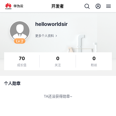
开发者
返
helloworldsir
回
更多个人资料
Lv.2
70
0
0
个
成长值
关注
粉丝
我
人
个人勋章
的
主
TA还没获得勋章~
开
页
发