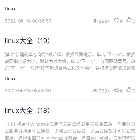
注意可用区需要linux云服务器在同一可用区）。远程登录linux云服
Linux
务器，执行以下命令，查看新增数据盘。fdisk -l表示当前的云服务
器有两块磁盘，“/de...
2022-06-18 08:56:53
999+
0
0
linux大全（19）
弹出“新建简单卷向导”对话框，根据界面提示，单击“下一步”。根据
需要指定卷大小，默认为最大值，单击“下一步”。分配驱动器号，单
击“下一步”。勾选“按下列设置格式化这个卷”，并根据实际情况设置
参数，格式化新分区，单击“下一步”完成分区创建。单击“完成”完成
Linux
向导。需要等待片刻让系统完成初始化操作，当卷状态为“状态良好”
时，表示初始化磁盘成功。进入弹性云服务器的计算机，可以看到
2022-06-18 08:55:10
999+
0
0
出现了新的磁盘，说明...
linux大全（18）
1.1.1.1 初始化Windows云硬盘云硬盘挂载至云服务器后，需要登录
云服务器初始化云硬盘，即格式化云硬盘，之后云硬盘才可以正常
使用。选择相应的windows云服务器，点击远程登录。使用RDP文