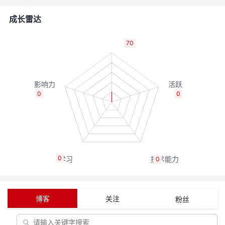
者
成长雷达
我
70
的
我
博
的
我
0
0
客
论
的
我
坛
圈
的
我
0
0
子
直
的
我
我
播
活
的
博客
关注
粉丝
我
动
关
的