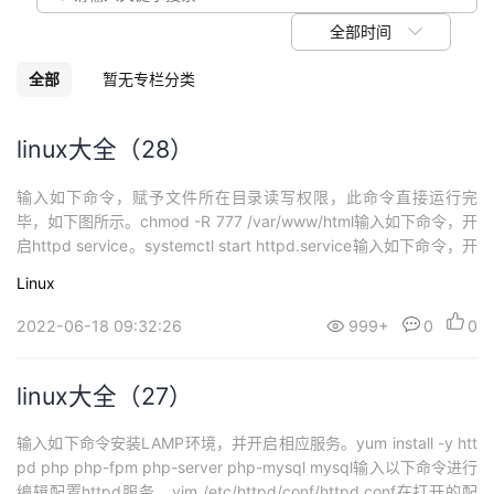
我
注
的
开
全部时间
的
Programs
发
全部
暂无专栏分类
支
者
linux大全（28）
持
学
输入如下命令，赋予文件所在目录读写权限，此命令直接运行完
毕，如下图所示。chmod -R 777 /var/www/html输入如下命令，开
我
堂
启httpd service。systemctl start httpd.service输入如下命令，开
启php-fpm service。systemctl start php-fpm.service输入如下命
Linux
的
我
令，查看httpd service状态。ht...
我
2022-06-18 09:32:26
999+
0
0
技
的
的
我
linux大全（27）
术
云
课
的
我
输入如下命令安装LAMP环境，并开启相应服务。yum install -y htt
支
声
程
认
的
我
pd php php-fpm php-server php-mysql mysql输入以下命令进行
编辑配置httpd服务。vim /etc/httpd/conf/httpd.conf在打开的配