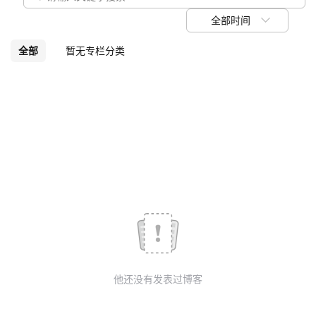
我
注
的
开
全部时间
的
Programs
发
全部
暂无专栏分类
支
者
持
学
我
堂
的
我
我
技
的
的
我
术
云
课
的
我
他还没有发表过博客
支
声
程
认
的
我