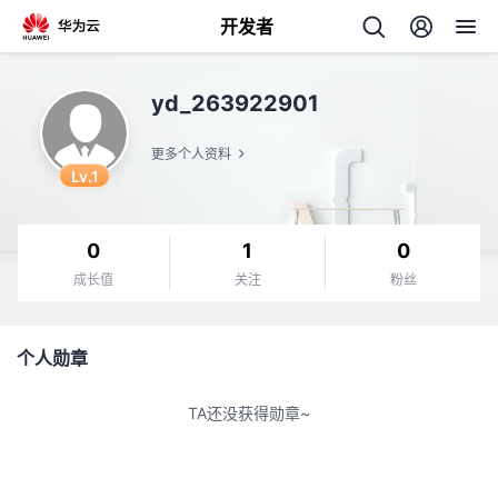
开发者
返
yd_263922901
回
更多个人资料
Lv.1
0
1
0
个
成长值
关注
粉丝
我
人
个人勋章
的
主
TA还没获得勋章~
开
页
发