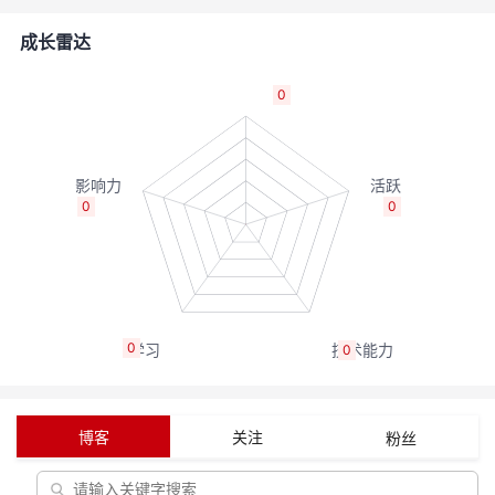
者
成长雷达
我
0
的
我
博
的
我
0
0
客
论
的
我
坛
圈
的
我
0
0
子
直
的
我
我
播
活
的
博客
关注
粉丝
我
动
关
的