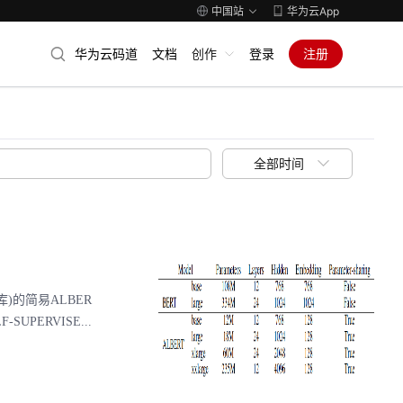
中国站
华为云App
华为云码道
文档
创作
登录
注册
全部时间
库)的简易ALBER
SUPERVISE...