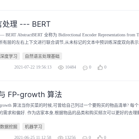
理 --- BERT
T AbstractBERT 全称为 Bidirectional Encoder Representations from Tr
所有层的左右上下文进行联合调节,从未标记的文本中预训练深度双向表示. 因
深度学习
自然语言处理基础
2021-07-22 19:56:13
10484
0
0
i 与 FP-growth 算法
与 FP-growth 算法当你买菜的时候,可曾给自己列过一个要购买的物品清单? 
的需求和偏好. 作为店家本身,根据物品的品类和购买频次可以更好的去理解
数据挖掘
机器学习
2021-06-25 11:12:58
13256
0
0