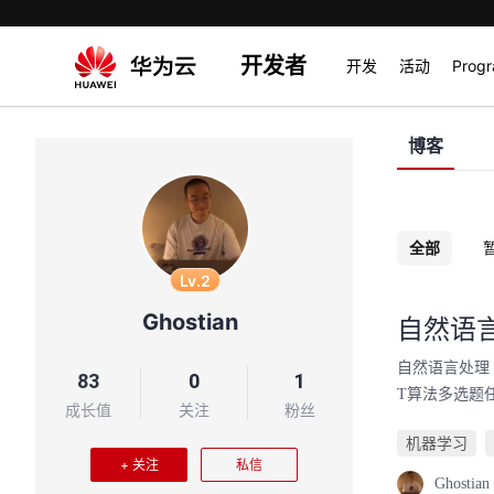
开发者
开发
活动
Prog
博客
全部
Lv.2
Ghostian
自然语言处
自然语言处理 —
83
0
1
T算法多选题任务推理
成长值
关注
粉丝
机器学习
+ 关注
私信
Ghostian