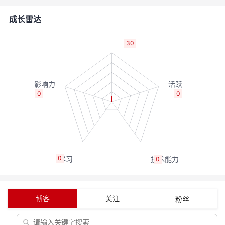
者
成长雷达
我
30
的
我
博
的
我
0
0
客
论
的
我
坛
圈
的
我
0
0
子
直
的
我
我
播
活
的
博客
关注
粉丝
我
动
关
的