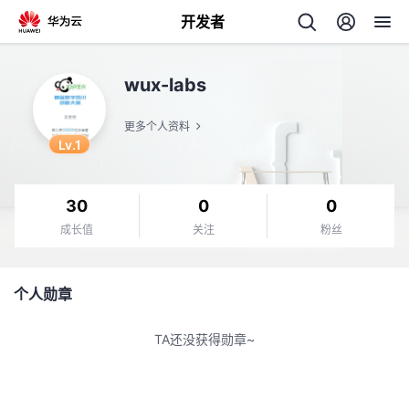
开发者
返
wux-labs
回
更多个人资料
Lv.1
30
0
0
个
成长值
关注
粉丝
我
人
个人勋章
的
主
TA还没获得勋章~
开
页
发