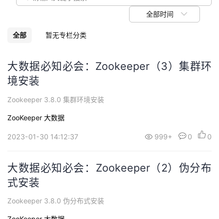
我
注
的
开
全部时间
的
Programs
发
全部
暂无专栏分类
支
者
大数据必知必会：Zookeeper（3）集群环
境安装
持
学
Zookeeper 3.8.0 集群环境安装
我
堂
ZooKeeper
大数据
的
我
我
2023-01-30 14:12:37
999+
0
0
技
的
的
我
大数据必知必会：Zookeeper（2）伪分布
术
云
课
的
我
式安装
支
声
Zookeeper 3.8.0 伪分布式安装
程
认
的
我
ZooKeeper
大数据