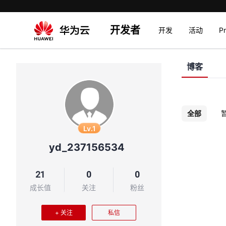
开发者
开发
活动
P
博客
全部
Lv.1
yd_237156534
21
0
0
成长值
关注
粉丝
+ 关注
私信