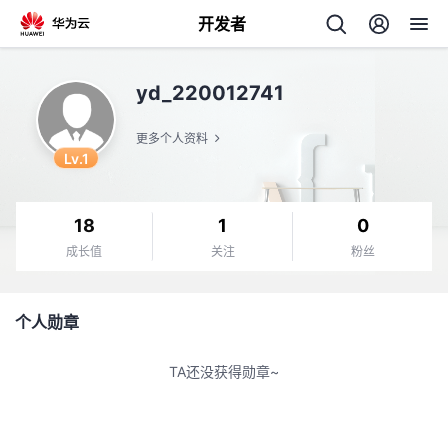
开发者
返
yd_220012741
回
更多个人资料
Lv.1
18
1
0
个
成长值
关注
粉丝
我
人
个人勋章
的
主
TA还没获得勋章~
开
页
发