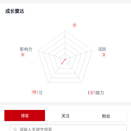
者
成长雷达
我
0
的
我
博
的
我
0
3
客
论
的
我
坛
圈
的
我
15
0
子
直
的
我
我
播
活
的
博客
关注
粉丝
我
动
关
的