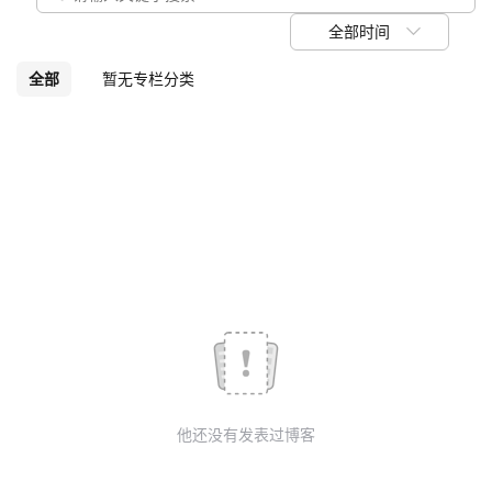
我
注
的
开
全部时间
的
Programs
发
全部
暂无专栏分类
支
者
持
学
我
堂
的
我
我
技
的
的
我
术
云
课
的
我
他还没有发表过博客
支
声
程
认
的
我