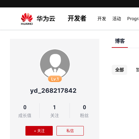
开发者
开发
活动
Prog
博客
全部
Lv.1
yd_268217842
0
1
0
成长值
关注
粉丝
+ 关注
私信