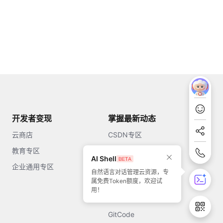
开发者变现
掌握最新动态
云商店
CSDN专区
教育专区
知乎
AI Shell
企业通用专区
开源中国
自然语言对话管理云资源，专
属免费Token额度，欢迎试
51CTO
用！
今日头条
GitCode