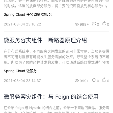
的现象，是一种保护的措施。而服务降级的意思是在整体资源不够
持
建
证
实
的
的时候，适当的放弃部分服务，将主要的资源投放到核心服务中，
待渡过难关之后，再把关闭的服务重启回来。在Hystrix中，当服务
议
Spring Cloud
任务调度
微服务
验
收
间调用发生问题时，它将采用备用的fallback方法代替主方法执行并
返回结果，这就进行了服务降级，同时触发了断路器的逻辑。当调
2021-08-04 23:16:22
999+
0
0
藏
用服务失败次数在一段时间内超...
微服务容灾组件：断路器原理介绍
在分布式系统中，不同服务之间发生的调用非常常见，当服务提供
者不可用时就很有可能发生服务雪崩的效应，导致整个系统的不可
用。所以为了预防这种请求的发生，可以通过断路器模式进行预防
(类比电路中的断路器，在电路过大的时候自动断开，防止电线过热
Spring Cloud
微服务
损害整条电路)。断路器模式背后的思想很简单，将远程函数调用包
装到一个断路器对象中，用于监控函数调用过程的失败。一旦该函
2021-08-04 23:14:37
999+
0
0
数调用的发生失败的次数在一段时间内到达一定...
微服务容灾组件：与 Feign 的结合使用
在介绍 feign 与 Hystrix 的结合之前，介绍一下雪崩的概念。服务雪