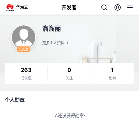
开发者
返
溜溜丽
回
更多个人资料
Lv.3
263
0
1
个
成长值
关注
粉丝
我
人
个人勋章
的
主
TA还没获得勋章~
开
页
发