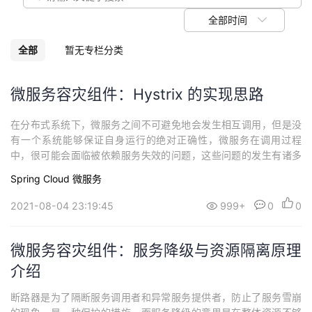
我
注
的
开
全部时间
的
Programs
发
全部
暂无专栏分类
支
者
微服务容灾组件：Hystrix 的实现思路
持
学
在分布式系统下，微服务之间不可避免地会发生相互调用，但是没
有一个系统能够保证自身运行的绝对正确性，微服务在调用过程
我
堂
中，很可能会面临被依赖服务失效的问题，这些问题的发生有诸多
情况，有可能是因为微服务之间的网络通信出现较大的延迟、又或
Spring Cloud
微服务
的
我
者是被依赖的微服务抛出了调用异常、还有可能是因为被依赖的微
我
服务负载过大无法及时响应请求等等原因。本系列文章将会介绍 Hy
2021-08-04 23:19:45
999+
0
0
strix 的相关使用与原理。结合我们的一系...
技
的
的
我
微服务容灾组件：服务降级与资源隔离原理
术
云
课
的
我
介绍
支
声
程
认
的
我
断路器是为了隔断服务调用者和异常服务提供者，防止了服务雪崩