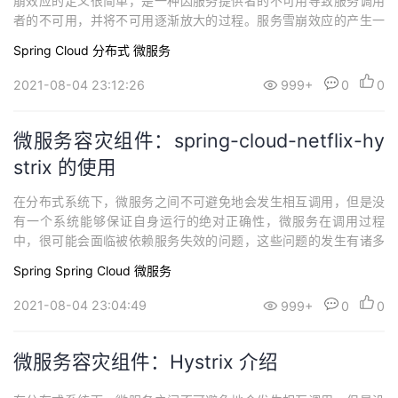
崩效应的定义很简单，是一种因服务提供者的不可用导致服务调用
者的不可用，并将不可用逐渐放大的过程。服务雪崩效应的产生一
般有三个流程，服务提供者不可用 -> 重试加大流量 -> 服务调用者
Spring Cloud
分布式
微服务
不可用服务提供者不可用的出现的原因有很多，可能是因为服务器
的宕机或者网络故障，也可能是因为程序存在的Bug，也有可能是大
2021-08-04 23:12:26
999+
0
0
量的请求导致...
微服务容灾组件：spring-cloud-netflix-hy
strix 的使用
在分布式系统下，微服务之间不可避免地会发生相互调用，但是没
有一个系统能够保证自身运行的绝对正确性，微服务在调用过程
中，很可能会面临被依赖服务失效的问题，这些问题的发生有诸多
情况，有可能是因为微服务之间的网络通信出现较大的延迟、又或
Spring
Spring Cloud
微服务
者是被依赖的微服务抛出了调用异常、还有可能是因为被依赖的微
服务负载过大无法及时响应请求等等原因。本系列文章将会介绍 Hy
2021-08-04 23:04:49
999+
0
0
strix 的相关使用与原理。spring-...
微服务容灾组件：Hystrix 介绍