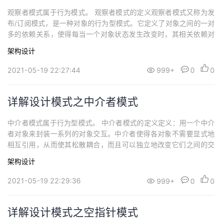
观察者模式属于行为模式。 观察者模式的定义观察者模式又称为发
布/订阅模式，是一种对象的行为型模式。它定义了对象之间的一对
多的依赖关系，使得每当一个对象状态发生改变时，其相关依赖对
象都得到通知并被自动更新。观察者模式的优点在于实现了表示层
架构设计
和数据层的分离，并定义了稳定的更新消息传递机制，类别清晰，
抽象了更新接口，使得相同的数据层可以有各种不同的表示层。使
2021-05-19 22:27:44
999+
0
0
用场景：对一个对象的修改涉及对其它对象的修...
详解设计模式之中介者模式
中介者模式属于行为型模式。 中介者模式的定义定义：用一个中介
者对象来封装一系列的对象交互。中介者使得各对象不需要显式地
相互引用，从而使其松散耦合，而且可以独立地改变它们之间的交
互。在软件开发中，通过提供一个统一的接口让系统不同部分进行
架构设计
通信。一般，如果系统有很多子模块需要直接沟通，都要创建一个
中央控制点让其各模块通过中央控制点进行交互。中介者模式可以
2021-05-19 22:29:36
999+
0
0
让这些子模块不需要直接沟通，从而达到进行解耦...
详解设计模式之空指针模式