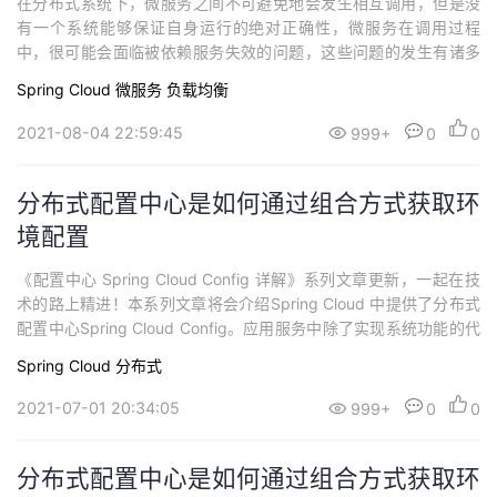
在分布式系统下，微服务之间不可避免地会发生相互调用，但是没
有一个系统能够保证自身运行的绝对正确性，微服务在调用过程
中，很可能会面临被依赖服务失效的问题，这些问题的发生有诸多
情况，有可能是因为微服务之间的网络通信出现较大的延迟、又或
Spring Cloud
微服务
负载均衡
者是被依赖的微服务抛出了调用异常、还有可能是因为被依赖的微
服务负载过大无法及时响应请求等等原因。本系列文章将会介绍 Hy
2021-08-04 22:59:45
999+
0
0
strix 的相关使用与原理。Hystrix...
分布式配置中心是如何通过组合方式获取环
境配置
《配置中心 Spring Cloud Config 详解》系列文章更新，一起在技
术的路上精进！本系列文章将会介绍Spring Cloud 中提供了分布式
配置中心Spring Cloud Config。应用服务中除了实现系统功能的代
码，还需要连接资源和其它应用，经常有很多需要在外部配置的数
Spring Cloud
分布式
据去调整应用的行为，如切换不同的数据库，设置功能开关等。随
着微服务的不断增加，需要系统具备可伸缩和可扩展性...
2021-07-01 20:34:05
999+
0
0
分布式配置中心是如何通过组合方式获取环