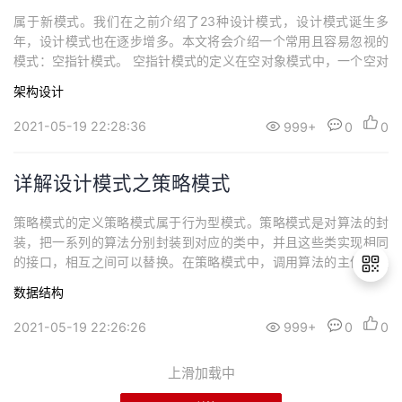
属于新模式。我们在之前介绍了23种设计模式，设计模式诞生多
年，设计模式也在逐步增多。本文将会介绍一个常用且容易忽视的
模式：空指针模式。 空指针模式的定义在空对象模式中，一个空对
象取代NULL对象的实例的检查。NULL对象不是检查空值，而是反
架构设计
映一个不做任何动作的关系。这样的NULL对象也可以在数据不可用
的时候提供默认的行为。在空对象模式中，我们创建一个指定各种
2021-05-19 22:28:36
999+
0
0
要执行的操作的抽象类和扩展该类的实...
详解设计模式之策略模式
策略模式的定义策略模式属于行为型模式。策略模式是对算法的封
装，把一系列的算法分别封装到对应的类中，并且这些类实现相同
的接口，相互之间可以替换。在策略模式中，调用算法的主体则是
封装到了封装类Context中，抽象策略Strategy一般是一个接口，目
数据结构
的只是为了定义规范，里面一般不包含逻辑。其实，这只是通用实
现，而在实际编程中，因为各个具体策略实现类之间难免存在一些
2021-05-19 22:26:26
999+
0
0
退
相同的逻辑，为了避免重复的代...
出
上滑加载中
登
录