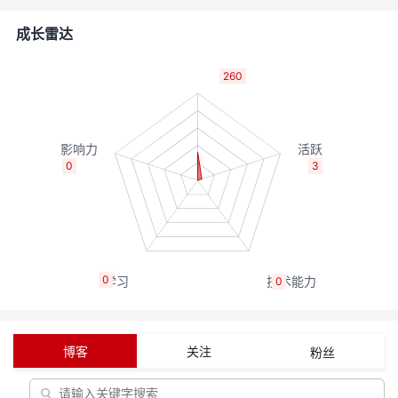
者
成长雷达
我
260
的
我
博
的
我
0
3
客
论
的
我
坛
圈
的
我
0
0
子
直
的
我
我
播
活
的
博客
关注
粉丝
我
动
关
的