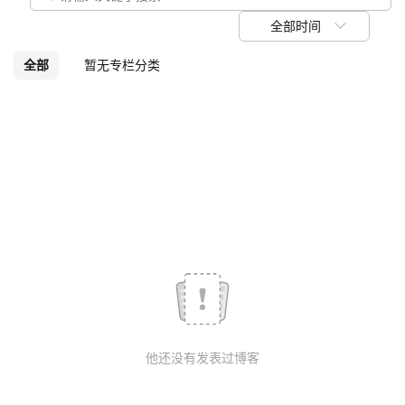
议
注
验
收
全部时间
藏
全部
暂无专栏分类
他还没有发表过博客