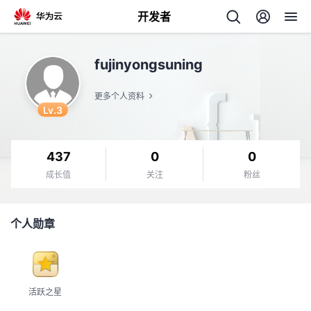
开发者
返
fujinyongsuning
回
更多个人资料
Lv.3
437
0
0
个
成长值
关注
粉丝
我
人
个人勋章
我
的
主
我
的
开
页
活跃之星
我
的
开
发