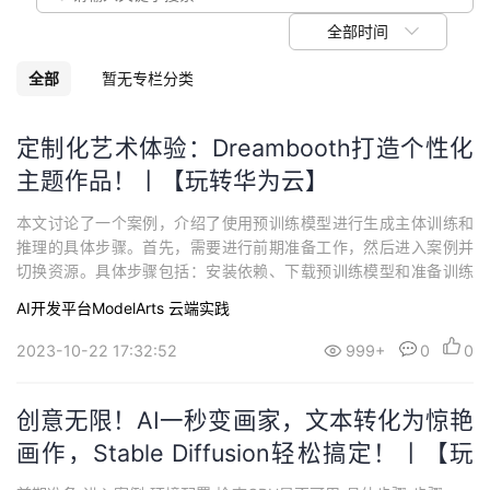
我
注
的
开
全部时间
的
Programs
发
全部
暂无专栏分类
支
者
定制化艺术体验：Dreambooth打造个性化
主题作品！丨【玩转华为云】
持
学
本文讨论了一个案例，介绍了使用预训练模型进行生成主体训练和
我
堂
推理的具体步骤。首先，需要进行前期准备工作，然后进入案例并
切换资源。具体步骤包括：安装依赖、下载预训练模型和准备训练
的
我
我
代码、训练生成主体、加载模型进行推理以及展示推理结果。在训
AI开发平台ModelArts
云端实践
练和推理过程中，可能会遇到问题，本文也提供了问题记录和解决
技
的
方法。总结起来，这篇文章提供了一个完整的指南，帮助读者进行
的
我
2023-10-22 17:32:52
999+
0
0
生成主体的训练和推理。
术
云
课
的
我
创意无限！AI一秒变画家，文本转化为惊艳
支
声
画作，Stable Diffusion轻松搞定！丨【玩
程
认
的
我
转华为云】