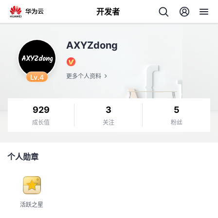
开发者
返
AXYZdong
回
Lv.4
更多个人资料
929
3
5
个
成长值
关注
粉丝
我
人
个人勋章
的
主
开
页
活跃之星
发