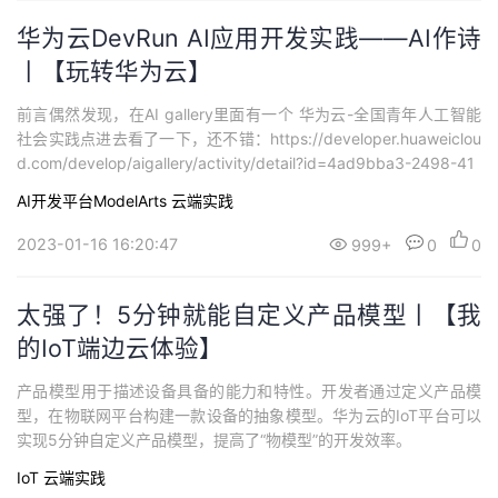
华为云DevRun AI应用开发实践——AI作诗
丨【玩转华为云】
前言偶然发现，在AI gallery里面有一个 华为云-全国青年人工智能
社会实践点进去看了一下，还不错：https://developer.huaweiclou
d.com/develop/aigallery/activity/detail?id=4ad9bba3-2498-41
62-92c5-d450630a41e1参加之后可以获得实践证书和礼品。可以
AI开发平台ModelArts
云端实践
微信扫描下方二维码参加华为云DevRu...
2023-01-16 16:20:47
999+
0
0
太强了！5分钟就能自定义产品模型丨【我
的IoT端边云体验】
产品模型用于描述设备具备的能力和特性。开发者通过定义产品模
型，在物联网平台构建一款设备的抽象模型。华为云的IoT平台可以
实现5分钟自定义产品模型，提高了“物模型”的开发效率。
IoT
云端实践