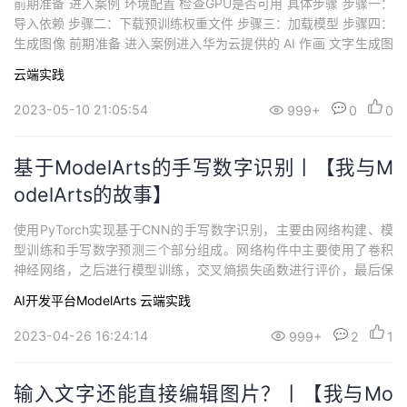
前期准备 进入案例 环境配置 检查GPU是否可用 具体步骤 步骤一：
持
建
证
实
的
导入依赖 步骤二：下载预训练权重文件 步骤三：加载模型 步骤四：
生成图像 前期准备 进入案例进入华为云提供的 AI 作画 文字生成图
议
验
收
片Stable Diffusion项目入口https://developer.huaweicloud.com/d
云端实践
evelop/aigallery/notebook/detail?id=03aa...
藏
2023-05-10 21:05:54
999+
0
0
基于ModelArts的手写数字识别丨【我与M
odelArts的故事】
使用PyTorch实现基于CNN的手写数字识别，主要由网络构建、模
型训练和手写数字预测三个部分组成。网络构件中主要使用了卷积
神经网络，之后进行模型训练，交叉熵损失函数进行评价，最后保
存训练好的模型。在预测过程中，关键点是对模型的加载和本地图
AI开发平台ModelArts
云端实践
像的处理。
2023-04-26 16:24:14
999+
2
1
输入文字还能直接编辑图片？丨【我与Mo