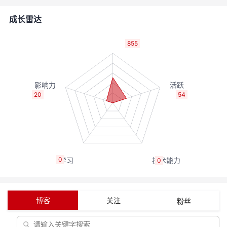
者
成长雷达
我
855
的
我
博
的
我
20
54
客
论
的
我
坛
圈
的
我
0
0
子
直
的
我
我
播
活
的
博客
关注
粉丝
我
动
关
的