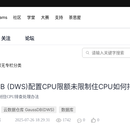
rams
社区
学堂
大赛
支持
茶思屋
关注
论坛
暂无专栏分类
sDB (DWS)配置CPU限额未限制住CPU如
制住CPU排查处理办法
云数据仓库 GaussDB(DWS)
数据库
2025-07-26 18:29:31
1742
0
0
挪