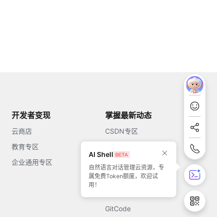
开发者变现
掌握最新动态
云商店
CSDN专区
教育专区
知乎
AI Shell
企业通用专区
开源中国
自然语言对话管理云资源，专
属免费Token额度，欢迎试
51CTO
用！
今日头条
GitCode