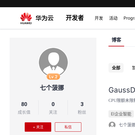
开发者
开发
活动
Prog
博客
全部
Lv.2
七个菠挪
Gaus
CPU限额未限
80
0
3
成长值
关注
粉丝
EI企业智能
七个菠
+ 关注
私信