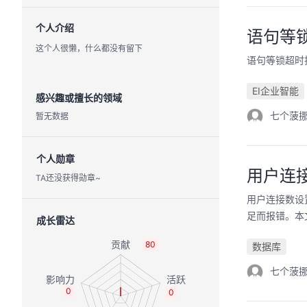
个人介绍
语句等
这个人很懒，什么都没有留下
语句等锁超时
EI企业智能
感兴趣或擅长的领域
暂无数据
七个菠
个人勋章
用户连
TA还没获得勋章~
用户连接数设
足而报错。本
成长雷达
80
数据库
七个菠
0
0