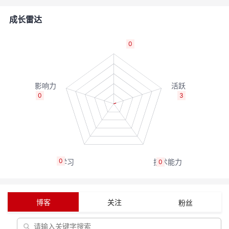
者
成长雷达
我
0
的
我
博
的
我
0
3
客
论
的
我
坛
圈
的
我
0
0
子
直
的
我
我
播
活
的
博客
关注
粉丝
我
动
关
的