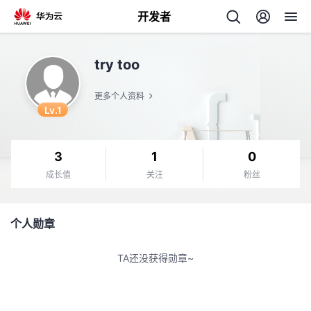
开发者
返
try too
回
更多个人资料
Lv.1
3
1
0
个
成长值
关注
粉丝
我
人
个人勋章
的
主
TA还没获得勋章~
开
页
发