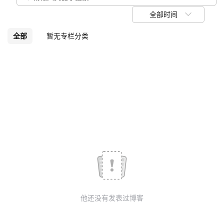
我
注
的
开
全部时间
的
Programs
发
全部
暂无专栏分类
支
者
持
学
我
堂
的
我
我
技
的
的
我
术
云
课
的
我
他还没有发表过博客
支
声
程
认
的
我