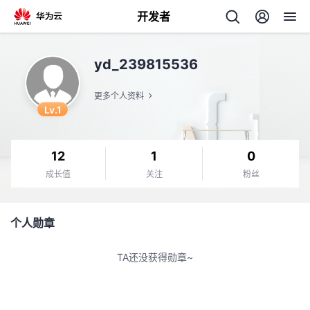
开发者
返
yd_239815536
回
更多个人资料
Lv.1
12
1
0
个
成长值
关注
粉丝
我
人
个人勋章
的
主
TA还没获得勋章~
开
页
发