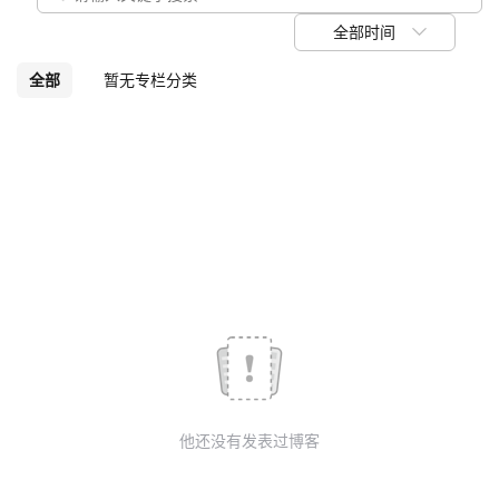
我
注
的
开
全部时间
的
Programs
发
全部
暂无专栏分类
支
者
持
学
我
堂
的
我
我
技
的
的
我
术
云
课
的
我
他还没有发表过博客
支
声
程
认
的
我