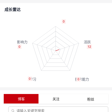
者
成长雷达
我
0
的
我
博
的
我
0
12
客
论
的
我
坛
圈
的
我
0
0
子
直
的
我
我
播
活
的
博客
关注
粉丝
我
动
关
的