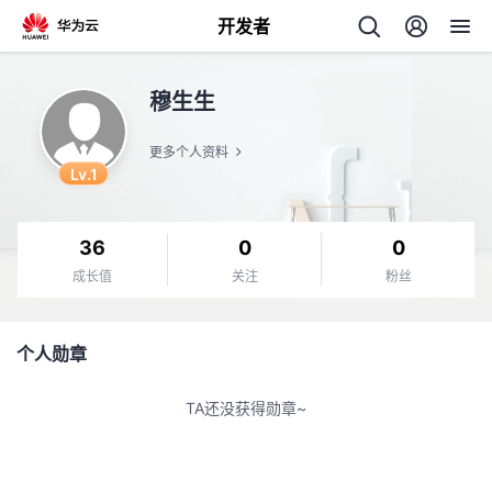
开发者
返
穆生生
回
更多个人资料
Lv.1
36
0
0
个
成长值
关注
粉丝
我
人
个人勋章
的
主
TA还没获得勋章~
开
页
发