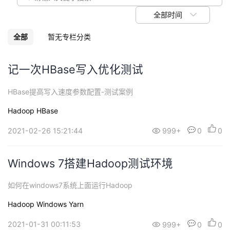
我
注
的
开
全部时间
的
Programs
发
全部
暂无专栏分类
支
者
记一次HBase写入优化测试
持
学
HBase提高写入速度参数配置-测试案例
Hadoop
HBase
我
堂
2021-02-26 15:21:44
999+
0
0
的
我
我
技
的
Windows 7搭建Hadoop测试环境
的
我
术
云
如何在windows7系统上面运行Hadoop
课
的
我
Hadoop
Windows
Yarn
支
声
程
认
的
我
2021-01-31 00:11:53
999+
0
0