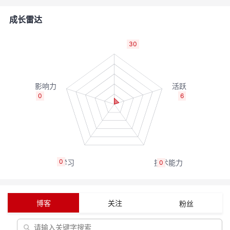
者
成长雷达
我
30
的
我
博
的
我
0
6
客
论
的
我
坛
圈
的
我
0
0
子
直
的
我
我
播
活
的
博客
关注
粉丝
我
动
关
的