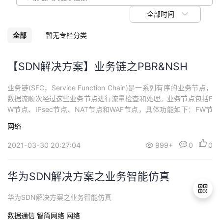
我
注
的
开
全部时间
的
Programs
发
全部
暂无专栏分类
支
者
【SDN解决方案】业务链之PBR&NSH
持
学
业务链(SFC，Service Function Chain)是一系列有序的业务节点，
数据流顺次经过这些业务节点进行流量检查和处理。业务节点包括F
我
堂
W节点、IPsec节点、NAT节点和WAF节点，具体功能如下：FW节
点：提供访问策略控制业务，该节点部署在网络边界，用来控制是
网络
的
我
否允许网络互访。IPSec节点：通过虚拟专用网连接IPSec VPN业
我
务，对在Internet传输的数据进行加密，确保数据...
2021-03-30 20:27:04
999+
0
0
技
的
的
我
华为SDN解决方案之业务智能仿真
术
云
课
的
我
华为SDN解决方案之业务智能仿真
支
声
程
认
的
我
数据通信
智简网络
网络