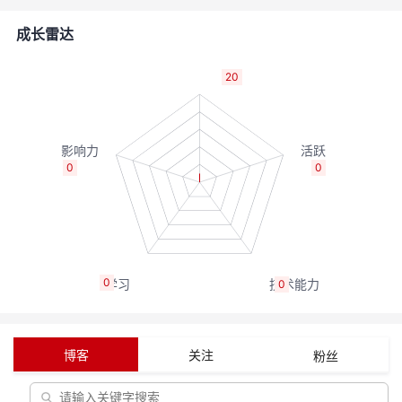
者
成长雷达
我
20
的
我
博
的
我
0
0
客
论
的
我
坛
圈
的
我
0
0
子
直
的
我
我
播
活
的
博客
关注
粉丝
我
动
关
的