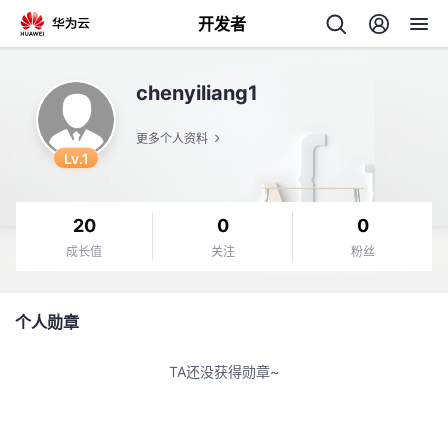
开发者
返
chenyiliang1
回
更多个人资料
Lv.1
20
0
0
个
成长值
关注
粉丝
我
人
个人勋章
的
主
TA还没获得勋章~
开
页
发