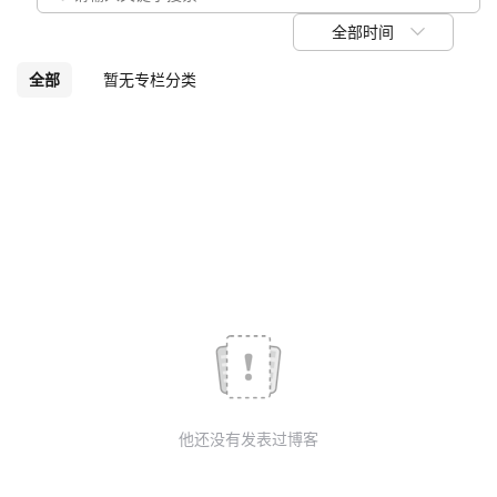
我
注
的
开
全部时间
的
Programs
发
全部
暂无专栏分类
支
者
持
学
我
堂
的
我
我
技
的
的
我
术
云
课
的
我
他还没有发表过博客
支
声
程
认
的
我