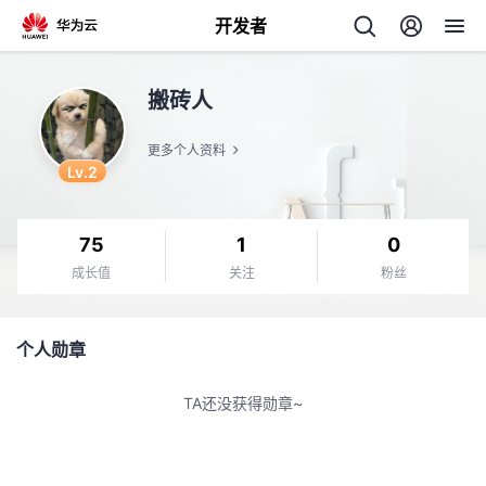
开发者
返
搬砖人
回
更多个人资料
Lv.2
75
1
0
个
成长值
关注
粉丝
我
人
个人勋章
的
主
TA还没获得勋章~
开
页
发