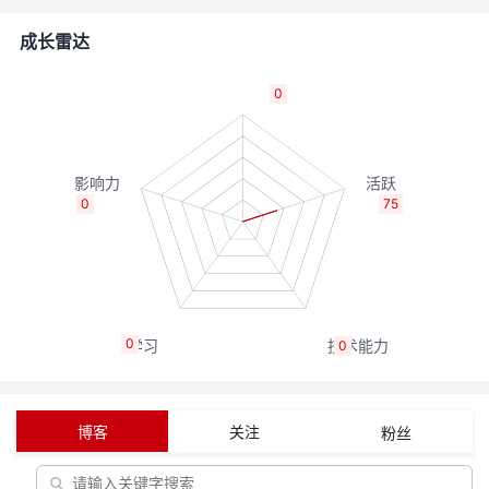
者
成长雷达
我
0
的
我
博
的
我
0
75
客
论
的
我
坛
圈
的
我
0
0
子
直
的
我
我
播
活
的
博客
关注
粉丝
我
动
关
的