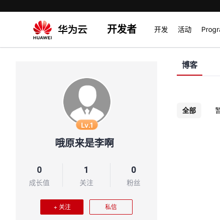
开发者
开发
活动
Prog
博客
全部
Lv.1
哦原来是李啊
0
1
0
成长值
关注
粉丝
+ 关注
私信