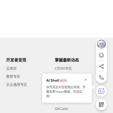
开发者变现
掌握最新动态
云商店
CSDN专区
教育专区
知乎
AI Shell
企业通用专区
开源中国
自然语言对话管理云资源，专
属免费Token额度，欢迎试
51CTO
用！
今日头条
GitCode