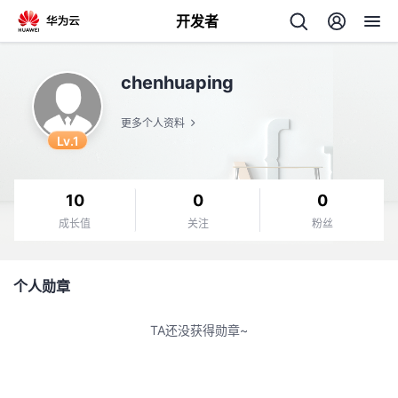
开发者
返
chenhuaping
回
更多个人资料
Lv.1
10
0
0
个
成长值
关注
粉丝
我
人
个人勋章
的
主
TA还没获得勋章~
开
页
发