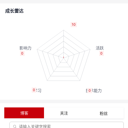
者
成长雷达
我
10
的
我
博
的
我
0
0
客
论
的
我
坛
圈
的
我
0
0
子
直
的
我
我
播
活
的
博客
关注
粉丝
我
动
关
的