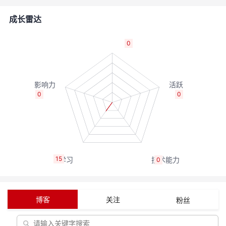
者
成长雷达
我
0
的
我
博
的
我
0
0
客
论
的
我
坛
圈
的
我
15
0
子
直
的
我
我
播
活
的
博客
关注
粉丝
我
动
关
的