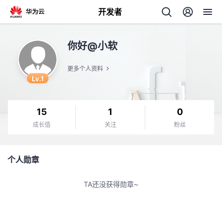
开发者
返
你好@小软
回
更多个人资料
Lv.1
15
1
0
个
成长值
关注
粉丝
我
人
个人勋章
的
主
TA还没获得勋章~
开
页
发