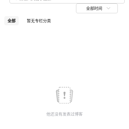
我
注
的
开
全部时间
的
Programs
发
全部
暂无专栏分类
支
者
持
学
我
堂
的
我
我
技
的
的
我
术
云
课
的
我
他还没有发表过博客
支
声
程
认
的
我